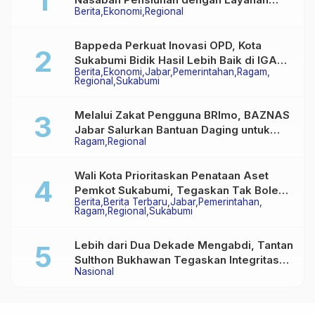
Berita
Ekonomi
Regional
Terpadu, Literasi Keuangan hingga
Multiguna Purna
Bappeda Perkuat Inovasi OPD, Kota
Sukabumi Bidik Hasil Lebih Baik di IGA
Berita
Ekonomi
Jabar
Pemerintahan
Ragam
2026
Regional
Sukabumi
Melalui Zakat Pengguna BRImo, BAZNAS
Jabar Salurkan Bantuan Daging untuk
Ragam
Regional
Masyarakat Desa Ciririp
Wali Kota Prioritaskan Penataan Aset
Pemkot Sukabumi, Tegaskan Tak Boleh
Berita
Berita Terbaru
Jabar
Pemerintahan
Ada Lagi Sengketa Lahan
Ragam
Regional
Sukabumi
Lebih dari Dua Dekade Mengabdi, Tantan
Sulthon Bukhawan Tegaskan Integritas
Nasional
Adalah Harga Mati Wartawan