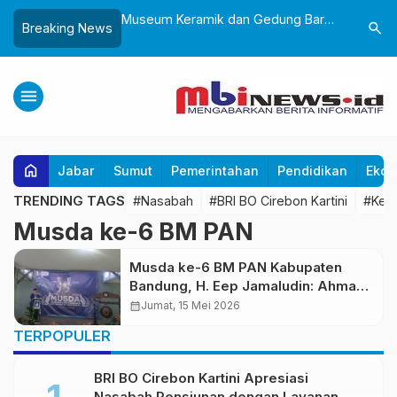
Sukabumi, Awali
Museum Keramik dan Gedung Baru
Lantik 24
search
Breaking News
ke-25 dengan Aksi
Museum Prabu Siliwangi Diresmikan,
Dorong Bi
gung dan Alun-Alun
Ponpes Al-Fath Perkuat Pelestarian
Adaptif T
Budaya Nusantara
menu
home
Jabar
Sumut
Pemerintahan
Pendidikan
Ekon
TRENDING TAGS
#Nasabah
#BRI BO Cirebon Kartini
#Kea
Musda ke-6 BM PAN
Musda ke-6 BM PAN Kabupaten
Bandung, H. Eep Jamaludin: Ahmad
Fathan Ragavilapa Sosok Tepat
calendar_month
Jumat, 15 Mei 2026
Pimpin Generasi Muda
TERPOPULER
BRI BO Cirebon Kartini Apresiasi
Nasabah Pensiunan dengan Layanan