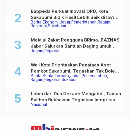
Multiguna Purna
Bappeda Perkuat Inovasi OPD, Kota
Sukabumi Bidik Hasil Lebih Baik di IGA
Berita
Ekonomi
Jabar
Pemerintahan
Ragam
2026
Regional
Sukabumi
Melalui Zakat Pengguna BRImo, BAZNAS
Jabar Salurkan Bantuan Daging untuk
Ragam
Regional
Masyarakat Desa Ciririp
Wali Kota Prioritaskan Penataan Aset
Pemkot Sukabumi, Tegaskan Tak Boleh
Berita
Berita Terbaru
Jabar
Pemerintahan
Ada Lagi Sengketa Lahan
Ragam
Regional
Sukabumi
Lebih dari Dua Dekade Mengabdi, Tantan
Sulthon Bukhawan Tegaskan Integritas
Nasional
Adalah Harga Mati Wartawan