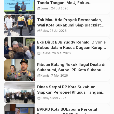
Tanda Tangani MoU, Fokus
Perlindungan Aset dan Kepastian
calendar_month
Jumat, 24 Jul 2026
Hukum
Tak Mau Ada Proyek Bermasalah,
Wali Kota Sukabumi Siap Blacklist
Kontraktor lalai
calendar_month
Rabu, 22 Jul 2026
Eks Dirut BJB Yuddy Renaldi Divonis
Bebas dalam Kasus Dugaan Korupsi
Kredit Sritex
calendar_month
Selasa, 26 Mei 2026
Ribuan Batang Rokok Ilegal Disita di
Sukabumi, Satpol PP Kota Sukabumi
Ungkap 100 Titik Peredaran
calendar_month
Kamis, 7 Mei 2026
Dinas Satpol PP Kota Sukabumi
Siapkan Personel Khusus Tangani
Rokok Ilega
calendar_month
Rabu, 6 Mei 2026
BPKPD Kota SUkabumi Perketat