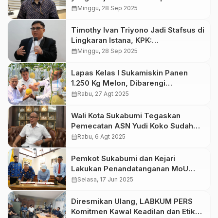
Agung, Meski Jabat Stafsus
calendar_month
Minggu, 28 Sep 2025
Kepresidenan
Timothy Ivan Triyono Jadi Stafsus di
Lingkaran Istana, KPK:
Pengembalian Uang Hasil Suap
calendar_month
Minggu, 28 Sep 2025
Tidak Otomatis Menghapus Pidana
Lapas Kelas I Sukamiskin Panen
1.250 Kg Melon, Dibarengi
Peresmian Sekretariat Jaringan Tani
calendar_month
Rabu, 27 Agt 2025
Nusantara (Jatara)
Wali Kota Sukabumi Tegaskan
Pemecatan ASN Yudi Koko Sudah
Final
calendar_month
Rabu, 6 Agt 2025
Pemkot Sukabumi dan Kejari
Lakukan Penandatanganan MoU
Penanganan Masalah Hukum Bidang
calendar_month
Selasa, 17 Jun 2025
Datun
Diresmikan Ulang, LABKUM PERS
Komitmen Kawal Keadilan dan Etika