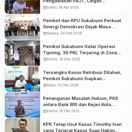
Pengawasan PBJT, Cegah
Kebocoran PAD Lewat Digitalsi
calendar_month
Sabtu, 18 Apr 2026
Pajak
Pemkot dan KPU Sukabumi Perkuat
Sinergi Demokrasi Sejak Masa
Nontahapan
calendar_month
Selasa, 24 Feb 2026
Pemkot Sukabumi Gelar Operasi
Tipiring, 39 PKL Terjaring di Zona
Merah
calendar_month
Kamis, 18 Des 2025
Tersangka Kasus Retribusi Ditahan,
Pemkot Sukabumi Siapkan
Pemberhentian Sementara TCN
calendar_month
Rabu, 10 Des 2025
Penanganan Masalah Hukum, PKS
antara Bank BRI dan Kejari Kota
Sukabumi Diperpanjang
calendar_month
Kamis, 16 Okt 2025
KPK Tetap Usut Kasus Timothy Ivan
yang Terjerat Kasus Suap Hakim