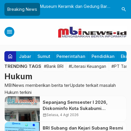
Sukabumi, Awali
Museum Keramik dan Gedung Baru
Lantik 24
search
Breaking News
ke-25 dengan Aksi
Museum Prabu Siliwangi Diresmikan,
Dorong Bi
gung dan Alun-Alun
Ponpes Al-Fath Perkuat Pelestarian
Adaptif T
Budaya Nusantara
menu
home
Jabar
Sumut
Pemerintahan
Pendidikan
Ekon
TRENDING TAGS
#Bank BRI
#Literasi Keuangan
#PT Tasp
Hukum
MBINews memberikan berita terUpdate terkait masalah
Hukum terkini
Sepanjang Semsester I 2026,
Diskominfo Kota Sukabumi
Klarifikasi 29 Hoaks
calendar_month
Selasa, 4 Agt 2026
BRI Subang dan Kejari Subang Resmi