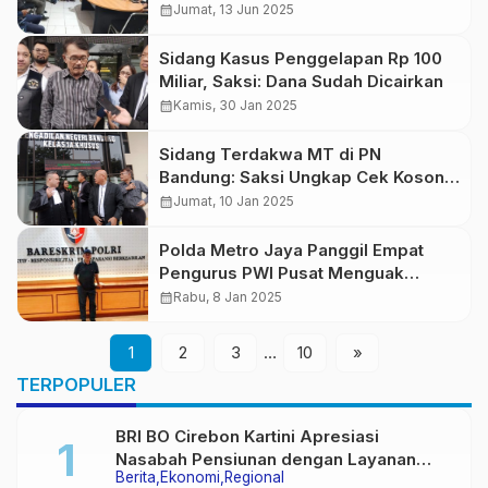
Pemberitaan
calendar_month
Jumat, 13 Jun 2025
Sidang Kasus Penggelapan Rp 100
Miliar, Saksi: Dana Sudah Dicairkan
calendar_month
Kamis, 30 Jan 2025
Sidang Terdakwa MT di PN
Bandung: Saksi Ungkap Cek Kosong
dan Transaksi Miliaran
calendar_month
Jumat, 10 Jan 2025
Polda Metro Jaya Panggil Empat
Pengurus PWI Pusat Menguak
Penggelapan Cashback Hendri Ch
calendar_month
Rabu, 8 Jan 2025
Bangun
1
2
3
…
10
»
TERPOPULER
BRI BO Cirebon Kartini Apresiasi
Nasabah Pensiunan dengan Layanan
Berita
Ekonomi
Regional
Terpadu, Literasi Keuangan hingga