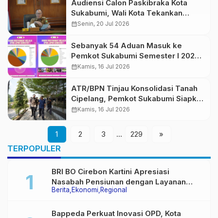
Audiensi Calon Paskibraka Kota
Sukabumi, Wali Kota Tekankan
Karakter, Inovasi, dan Jiwa
calendar_month
Senin, 20 Jul 2026
Pengabdian
Sebanyak 54 Aduan Masuk ke
Pemkot Sukabumi Semester I 2026,
Keluhan PJU Jadi Sorotan Utama
calendar_month
Kamis, 16 Jul 2026
ATR/BPN Tinjau Konsolidasi Tanah
Cipelang, Pemkot Sukabumi Siapkan
Pengembangan ke Wilayah Lain
calendar_month
Kamis, 16 Jul 2026
1
2
3
…
229
»
TERPOPULER
BRI BO Cirebon Kartini Apresiasi
Nasabah Pensiunan dengan Layanan
Berita
Ekonomi
Regional
Terpadu, Literasi Keuangan hingga
Multiguna Purna
Bappeda Perkuat Inovasi OPD, Kota