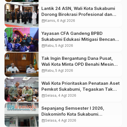
Pelestarian Budaya Nusantara
Lantik 24 ASN, Wali Kota Sukabumi
Dorong Birokrasi Profesional dan
Adaptif Teknologi Digital
calendar_month
Kamis, 6 Agt 2026
Yayasan CFA Gandeng BPBD
Sukabumi Edukasi Mitigasi Bencana
untuk Anak Usia Dini Lewat Boneka
calendar_month
Rabu, 5 Agt 2026
Tangan
Tak Ingin Bergantung Dana Pusat,
Wali Kota Minta OPD Benahi Mesin
PAD
calendar_month
Rabu, 5 Agt 2026
Wali Kota Prioritaskan Penataan Aset
Pemkot Sukabumi, Tegaskan Tak
Boleh Ada Lagi Sengketa Lahan
calendar_month
Selasa, 4 Agt 2026
Sepanjang Semsester I 2026,
Diskominfo Kota Sukabumi
Klarifikasi 29 Hoaks
calendar_month
Selasa, 4 Agt 2026