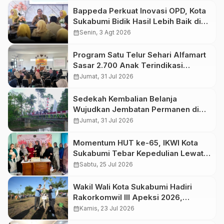
Bappeda Perkuat Inovasi OPD, Kota
Sukabumi Bidik Hasil Lebih Baik di
IGA 2026
calendar_month
Senin, 3 Agt 2026
Program Satu Telur Sehari Alfamart
Sasar 2.700 Anak Terindikasi
Stunting
calendar_month
Jumat, 31 Jul 2026
Sedekah Kembalian Belanja
Wujudkan Jembatan Permanen di
Kabupaten Sukabumi
calendar_month
Jumat, 31 Jul 2026
Momentum HUT ke-65, IKWI Kota
Sukabumi Tebar Kepedulian Lewat
Aksi Berbagi
calendar_month
Sabtu, 25 Jul 2026
Wakil Wali Kota Sukabumi Hadiri
Rakorkomwil III Apeksi 2026,
Perkuat Kolaborasi Antar-Kota
calendar_month
Kamis, 23 Jul 2026