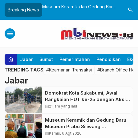
Sukabumi, Awali
Museum Keramik dan Gedung Baru
Lantik 24
search
Breaking News
ke-25 dengan Aksi
Museum Prabu Siliwangi Diresmikan,
Dorong Bi
gung dan Alun-Alun
Ponpes Al-Fath Perkuat Pelestarian
Adaptif T
Budaya Nusantara
menu
home
Jabar
Sumut
Pemerintahan
Pendidikan
Ekon
TRENDING TAGS
#Keamanan Transaksi
#Branch Office Hea
Jabar
Demokrat Kota Sukabumi, Awali
Rangkaian HUT ke-25 dengan Aksi
Bersih Masjid Agung dan Alun-Alun
calendar_month
21 jam yang lalu
Museum Keramik dan Gedung Baru
Museum Prabu Siliwangi
Diresmikan, Ponpes Al-Fath Perkuat
calendar_month
Kamis, 6 Agt 2026