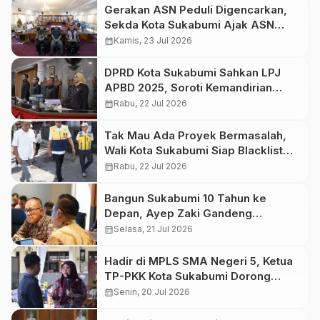
Gerakan ASN Peduli Digencarkan,
Sekda Kota Sukabumi Ajak ASN
Lindungi Pekerja Informal
calendar_month
Kamis, 23 Jul 2026
DPRD Kota Sukabumi Sahkan LPJ
APBD 2025, Soroti Kemandirian
Keuangan dan Optimalisasi
calendar_month
Rabu, 22 Jul 2026
Anggaran
Tak Mau Ada Proyek Bermasalah,
Wali Kota Sukabumi Siap Blacklist
Kontraktor lalai
calendar_month
Rabu, 22 Jul 2026
Bangun Sukabumi 10 Tahun ke
Depan, Ayep Zaki Gandeng
Bappenas, Usulkan Peningkatan
calendar_month
Selasa, 21 Jul 2026
RSUD dan Target Nol Stunting
Hadir di MPLS SMA Negeri 5, Ketua
TP-PKK Kota Sukabumi Dorong
Pelajar Kuasai Teknologi Dengan
calendar_month
Senin, 20 Jul 2026
Tetap Menjaga Daya Kritis