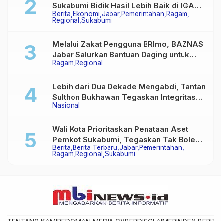
Sukabumi Bidik Hasil Lebih Baik di IGA
Berita
Ekonomi
Jabar
Pemerintahan
Ragam
2026
Regional
Sukabumi
Melalui Zakat Pengguna BRImo, BAZNAS
Jabar Salurkan Bantuan Daging untuk
Ragam
Regional
Masyarakat Desa Ciririp
Lebih dari Dua Dekade Mengabdi, Tantan
Sulthon Bukhawan Tegaskan Integritas
Nasional
Adalah Harga Mati Wartawan
Wali Kota Prioritaskan Penataan Aset
Pemkot Sukabumi, Tegaskan Tak Boleh
Berita
Berita Terbaru
Jabar
Pemerintahan
Ada Lagi Sengketa Lahan
Ragam
Regional
Sukabumi