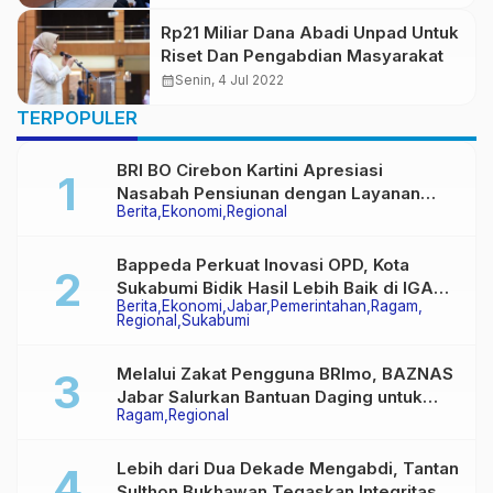
Rp21 Miliar Dana Abadi Unpad Untuk
Riset Dan Pengabdian Masyarakat
calendar_month
Senin, 4 Jul 2022
TERPOPULER
BRI BO Cirebon Kartini Apresiasi
Nasabah Pensiunan dengan Layanan
Berita
Ekonomi
Regional
Terpadu, Literasi Keuangan hingga
Multiguna Purna
Bappeda Perkuat Inovasi OPD, Kota
Sukabumi Bidik Hasil Lebih Baik di IGA
Berita
Ekonomi
Jabar
Pemerintahan
Ragam
2026
Regional
Sukabumi
Melalui Zakat Pengguna BRImo, BAZNAS
Jabar Salurkan Bantuan Daging untuk
Ragam
Regional
Masyarakat Desa Ciririp
Lebih dari Dua Dekade Mengabdi, Tantan
Sulthon Bukhawan Tegaskan Integritas