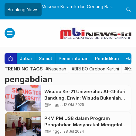
Sukabumi, Awali
Museum Keramik dan Gedung Baru
Lantik 24
search
Breaking News
ke-25 dengan Aksi
Museum Prabu Siliwangi Diresmikan,
Dorong Bi
gung dan Alun-Alun
Ponpes Al-Fath Perkuat Pelestarian
Adaptif T
Budaya Nusantara
menu
home
Jabar
Sumut
Pemerintahan
Pendidikan
Ekon
TRENDING TAGS
#Nasabah
#BRI BO Cirebon Kartini
#Kea
pengabdian
Wisuda Ke-21 Universitas Al-Ghifari
Bandung, Erwin: Wisuda Bukanlah
Akhir dari Perjalanan, Melainkan
calendar_month
Minggu, 12 Okt 2025
Awal dari Pengabdian
PKM PM USB dalam Program
Pengabdian Masyarakat Mengelola
Limbah Plasti
calendar_month
Minggu, 28 Jul 2024