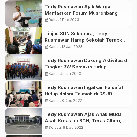
Tedy Rusmawan Ajak Warga
Manfaatkan Forum Musrenbang
calendar_month
Rabu, 1 Feb 2023
Tinjau SDN Sukapura, Tedy
Rusmawan Harap Sekolah Terapkan
Mitigasi Bencana
calendar_month
Kamis, 12 Jan 2023
Tedy Rusmawan Dukung Aktivitas di
Tingkat RW Semakin Hidup
calendar_month
Kamis, 5 Jan 2023
Tedy Rusmawan Ingatkan Falsafah
Hidup dalam Tausiah di RSUD
Bandung Kiwari
calendar_month
Kamis, 8 Des 2022
Tedy Rusmawan Ajak Anak Muda
Asah Kreasi di BCH, Teras CIbiru,
dan Mayang Sunda
calendar_month
Selasa, 6 Des 2022