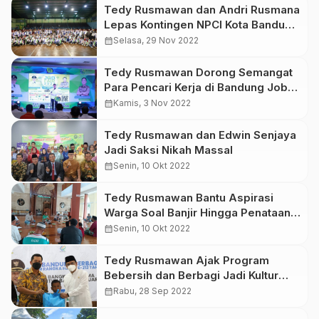
Tedy Rusmawan dan Andri Rusmana
Lepas Kontingen NPCI Kota Bandung
ke Peparda
calendar_month
Selasa, 29 Nov 2022
Tedy Rusmawan Dorong Semangat
Para Pencari Kerja di Bandung Job
Fair
calendar_month
Kamis, 3 Nov 2022
Tedy Rusmawan dan Edwin Senjaya
Jadi Saksi Nikah Massal
calendar_month
Senin, 10 Okt 2022
Tedy Rusmawan Bantu Aspirasi
Warga Soal Banjir Hingga Penataan
Kewilayahan
calendar_month
Senin, 10 Okt 2022
Tedy Rusmawan Ajak Program
Bebersih dan Berbagi Jadi Kultur
Bandung
calendar_month
Rabu, 28 Sep 2022