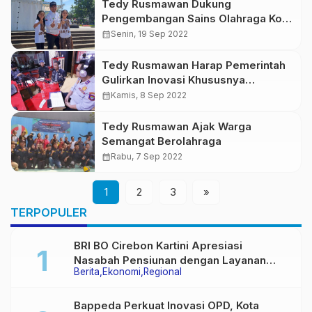
Tedy Rusmawan Dukung
Pengembangan Sains Olahraga Kota
Bandung
calendar_month
Senin, 19 Sep 2022
Tedy Rusmawan Harap Pemerintah
Gulirkan Inovasi Khususnya
Transportasi Umum
calendar_month
Kamis, 8 Sep 2022
Tedy Rusmawan Ajak Warga
Semangat Berolahraga
calendar_month
Rabu, 7 Sep 2022
1
2
3
»
TERPOPULER
BRI BO Cirebon Kartini Apresiasi
Nasabah Pensiunan dengan Layanan
Berita
Ekonomi
Regional
Terpadu, Literasi Keuangan hingga
Multiguna Purna
Bappeda Perkuat Inovasi OPD, Kota