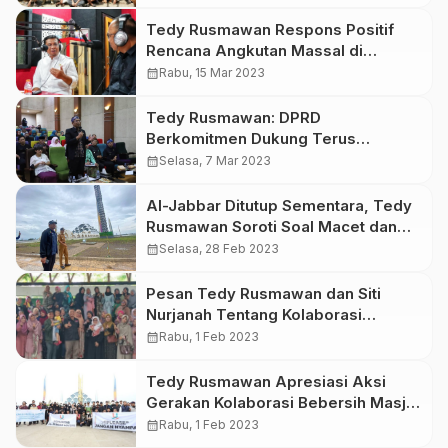
Tedy Rusmawan Respons Positif
Rencana Angkutan Massal di
Bandung Raya
calendar_month
Rabu, 15 Mar 2023
Tedy Rusmawan: DPRD
Berkomitmen Dukung Terus
Kampung KB Berkualitas
calendar_month
Selasa, 7 Mar 2023
Al-Jabbar Ditutup Sementara, Tedy
Rusmawan Soroti Soal Macet dan
Sampah
calendar_month
Selasa, 28 Feb 2023
Pesan Tedy Rusmawan dan Siti
Nurjanah Tentang Kolaborasi
Parenting
calendar_month
Rabu, 1 Feb 2023
Tedy Rusmawan Apresiasi Aksi
Gerakan Kolaborasi Bebersih Masjid
Al Jabbar
calendar_month
Rabu, 1 Feb 2023