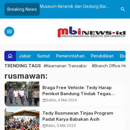
Sukabumi, Awali
Museum Keramik dan Gedung Baru
Lantik 24
search
Breaking News
ke-25 dengan Aksi
Museum Prabu Siliwangi Diresmikan,
Dorong Bi
gung dan Alun-Alun
Ponpes Al-Fath Perkuat Pelestarian
Adaptif T
Budaya Nusantara
menu
home
Jabar
Sumut
Pemerintahan
Pendidikan
Ekon
TRENDING TAGS
#Keamanan Transaksi
#Branch Office Hea
rusmawan:
Braga Free Vehicle: Tedy Harap
Pemkot Bandung Tindak Tegas
Parkir Liar di Jalan Braga
calendar_month
Sabtu, 4 Mei 2024
Tedy Rusmawan Tinjau Program
Padat Karya Babakan Asih
calendar_month
Rabu, 3 Mei 2023