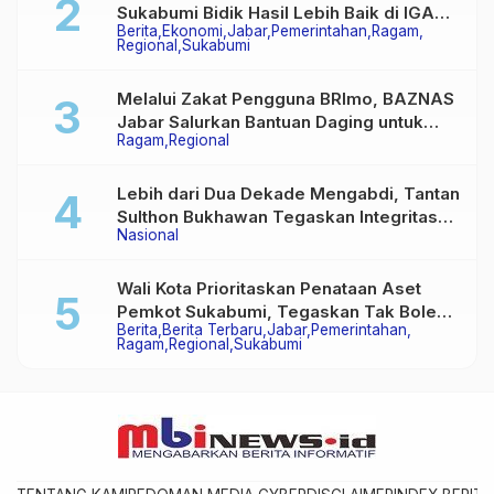
Sukabumi Bidik Hasil Lebih Baik di IGA
Berita
Ekonomi
Jabar
Pemerintahan
Ragam
2026
Regional
Sukabumi
Melalui Zakat Pengguna BRImo, BAZNAS
Jabar Salurkan Bantuan Daging untuk
Ragam
Regional
Masyarakat Desa Ciririp
Lebih dari Dua Dekade Mengabdi, Tantan
Sulthon Bukhawan Tegaskan Integritas
Nasional
Adalah Harga Mati Wartawan
Wali Kota Prioritaskan Penataan Aset
Pemkot Sukabumi, Tegaskan Tak Boleh
Berita
Berita Terbaru
Jabar
Pemerintahan
Ada Lagi Sengketa Lahan
Ragam
Regional
Sukabumi