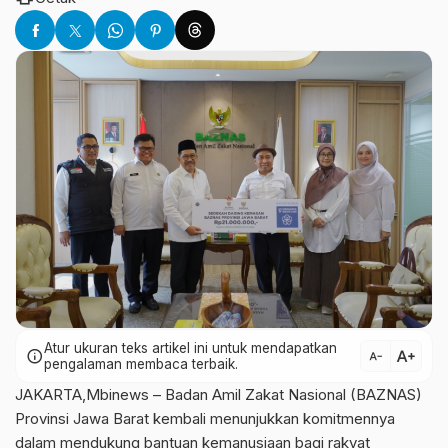
Atur ukuran teks artikel ini untuk mendapatkan
text_increase
info
text_decrease
pengalaman membaca terbaik.
JAKARTA,Mbinews – Badan Amil Zakat Nasional (BAZNAS)
Provinsi Jawa Barat kembali menunjukkan komitmennya
dalam mendukung bantuan kemanusiaan bagi rakyat