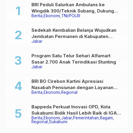
BRI Peduli Salurkan Ambulans ke
Wingdik 300/Teknik Subang, Dukung
Berita
Ekonomi
TNI/POLRI
Akses Layanan Kesehatan Masyarakat
Sedekah Kembalian Belanja Wujudkan
Jembatan Permanen di Kabupaten
Jabar
Sukabumi
Program Satu Telur Sehari Alfamart
Sasar 2.700 Anak Terindikasi Stunting
Jabar
BRI BO Cirebon Kartini Apresiasi
Nasabah Pensiunan dengan Layanan
Berita
Ekonomi
Regional
Terpadu, Literasi Keuangan hingga
Multiguna Purna
Bappeda Perkuat Inovasi OPD, Kota
Sukabumi Bidik Hasil Lebih Baik di IGA
Berita
Ekonomi
Jabar
Pemerintahan
Ragam
2026
Regional
Sukabumi