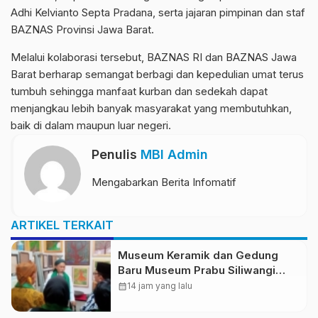
Adhi Kelvianto Septa Pradana, serta jajaran pimpinan dan staf
BAZNAS Provinsi Jawa Barat.
Melalui kolaborasi tersebut, BAZNAS RI dan BAZNAS Jawa
Barat berharap semangat berbagi dan kepedulian umat terus
tumbuh sehingga manfaat kurban dan sedekah dapat
menjangkau lebih banyak masyarakat yang membutuhkan,
baik di dalam maupun luar negeri.
Penulis
MBI Admin
Mengabarkan Berita Infomatif
ARTIKEL TERKAIT
Museum Keramik dan Gedung
Baru Museum Prabu Siliwangi
Diresmikan, Ponpes Al-Fath
calendar_month
14 jam yang lalu
Perkuat Pelestarian Budaya
Nusantara