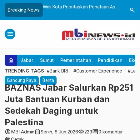
itaskan Penataan Aset
Sepanjang Semsester I 2026,
Museum K
search
Breaking News
mi, Tegaskan Tak
Diskominfo Kota Sukabumi
Museum P
 Sengketa Lahan
Klarifikasi 29 Hoaks
Ponpes Al
Budaya N
menu
home
Jabar
Sumut
Pemerintahan
Pendidikan
Ekon
TRENDING TAGS
#Bank BRI
#Customer Experience
#Laya
Bandung Raya
Berita
BAZNAS Jabar Salurkan Rp251
Juta Bantuan Kurban dan
Sedekah Daging untuk
Palestina
account_circle
calendar_month
visibility
comment
MBI Admin
Senin, 8 Jun 2026
223
0 komentar
print
Cetak