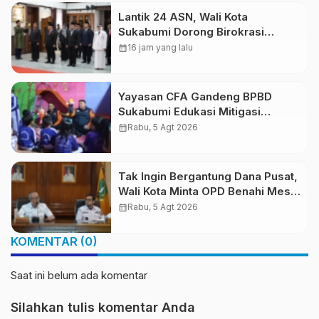
Lantik 24 ASN, Wali Kota
Sukabumi Dorong Birokrasi
Profesional dan Adaptif
calendar_month
16 jam yang lalu
Teknologi Digital
Yayasan CFA Gandeng BPBD
Sukabumi Edukasi Mitigasi
Bencana untuk Anak Usia Dini
calendar_month
Rabu, 5 Agt 2026
Lewat Boneka Tangan
Tak Ingin Bergantung Dana Pusat,
Wali Kota Minta OPD Benahi Mesin
PAD
calendar_month
Rabu, 5 Agt 2026
KOMENTAR (0)
Saat ini belum ada komentar
Silahkan tulis komentar Anda