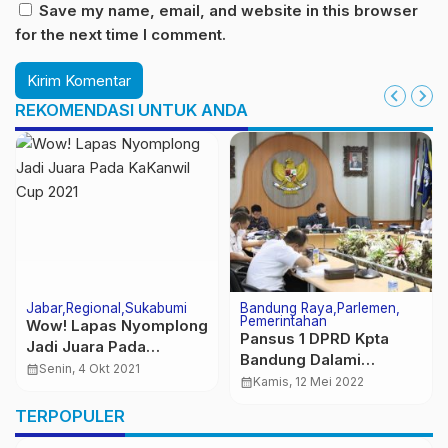
Save my name, email, and website in this browser
for the next time I comment.
REKOMENDASI UNTUK ANDA
Bandung Raya
Parlemen
Bandung Raya
Jabar
Olahraga
Politik
Pansus 4 DPRD Kota
Viking Rancaekek
Bandung Bahas
Dukung Penuh
Raperda SOTK Tentang
calendar_month
Kamis, 30 Jan 2025
Pasangan Bakal Calon
calendar_month
Kamis, 23 Jul 2020
Pembentukan BPBD
Cabup – Cawabup
TERPOPULER
“GOOD Father”