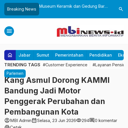
Sukabumi, Awali
Museum Keramik dan Gedung Baru
Lantik 24
search
Breaking News
ke-25 dengan Aksi
Museum Prabu Siliwangi Diresmikan,
Dorong Bi
gung dan Alun-Alun
Ponpes Al-Fath Perkuat Pelestarian
Adaptif T
Budaya Nusantara
menu
home
Jabar
Sumut
Pemerintahan
Pendidikan
Ekon
TRENDING TAGS
#Customer Experience
#Layanan Pensiun
Parlemen
Kang Asmul Dorong KAMMI
Bandung Jadi Motor
Penggerak Perubahan dan
Pembangunan Kota
account_circle
calendar_month
visibility
comment
MBI Admin
Selasa, 23 Jun 2026
294
0 komentar
print
Cetak