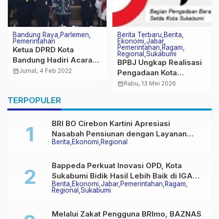
Ekonomi
Pemerintahan
Bandung Raya
Jabar
Pemerintahan
Pemerintah Kabupaten
UPI Dan Pemkot
Bandung Ajak Warga
Bandung Kembangkan
Bayar Pajak Secara
calendar_month
Kamis, 21 Agt 2025
Mesin Sampah
calendar_month
Senin, 13 Sep 2021
Langsung
Teknologi Jepang
Ramah Lingkungan
TERPOPULER
BRI BO Cirebon Kartini Apresiasi
Nasabah Pensiunan dengan Layanan
Berita
Ekonomi
Regional
Terpadu, Literasi Keuangan hingga
Multiguna Purna
Bappeda Perkuat Inovasi OPD, Kota
Sukabumi Bidik Hasil Lebih Baik di IGA
Berita
Ekonomi
Jabar
Pemerintahan
Ragam
2026
Regional
Sukabumi
Melalui Zakat Pengguna BRImo, BAZNAS