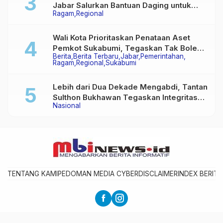
Jabar Salurkan Bantuan Daging untuk
Ragam
Regional
Masyarakat Desa Ciririp
Wali Kota Prioritaskan Penataan Aset
Pemkot Sukabumi, Tegaskan Tak Boleh
Berita
Berita Terbaru
Jabar
Pemerintahan
Ada Lagi Sengketa Lahan
Ragam
Regional
Sukabumi
Lebih dari Dua Dekade Mengabdi, Tantan
Sulthon Bukhawan Tegaskan Integritas
Nasional
Adalah Harga Mati Wartawan
TENTANG KAMI
PEDOMAN MEDIA CYBER
DISCLAIMER
INDEX BERITA