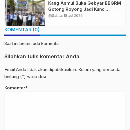
Kang Asmul Buka Gebyar BBGRM
Gotong Royong Jadi Kunci
Membangun Kota yang Maju dan
calendar_month
Sabtu, 18 Jul 2026
Berkelanjutan
KOMENTAR (0)
Saat ini belum ada komentar
Silahkan tulis komentar Anda
Email Anda tidak akan dipublikasikan. Kolom yang bertanda
bintang (*) wajib diisi
Komentar*