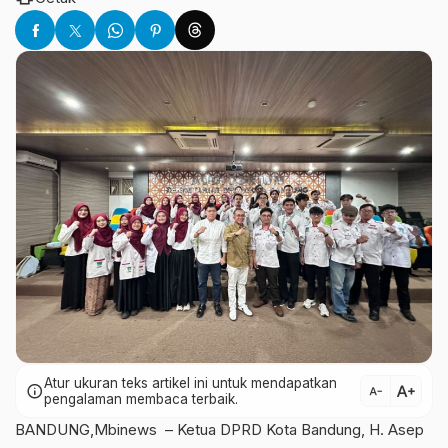
Atur ukuran teks artikel ini untuk mendapatkan
text_increase
info
text_decrease
pengalaman membaca terbaik.
BANDUNG,Mbinews – Ketua DPRD Kota Bandung, H. Asep