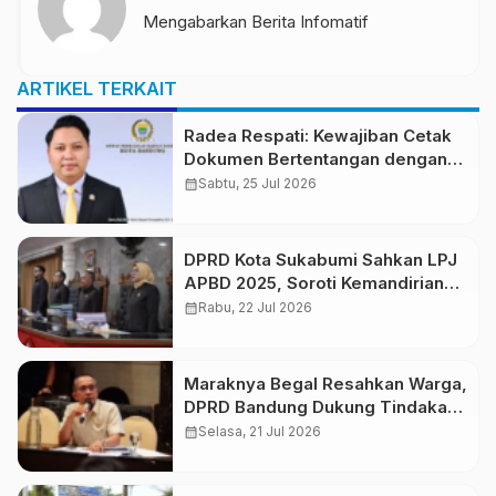
Mengabarkan Berita Infomatif
ARTIKEL TERKAIT
Radea Respati: Kewajiban Cetak
Dokumen Bertentangan dengan
Semangat Smart City
calendar_month
Sabtu, 25 Jul 2026
DPRD Kota Sukabumi Sahkan LPJ
APBD 2025, Soroti Kemandirian
Keuangan dan Optimalisasi
calendar_month
Rabu, 22 Jul 2026
Anggaran
Maraknya Begal Resahkan Warga,
DPRD Bandung Dukung Tindakan
Tegas Kepolisian
calendar_month
Selasa, 21 Jul 2026