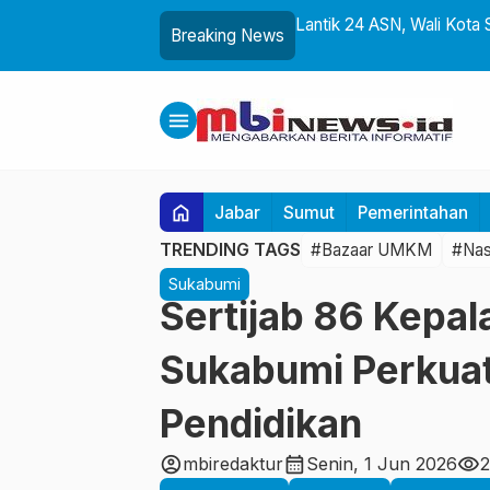
m Prabu Siliwangi Diresmikan,
Lantik 24 ASN, Wali Kota 
Breaking News
aya Nusantara
Teknologi Digital
menu
home
Jabar
Sumut
Pemerintahan
TRENDING TAGS
#Bazaar UMKM
#Nas
Sukabumi
Sertijab 86 Kepal
Sukabumi Perkua
Pendidikan
account_circle
calendar_month
visibility
mbiredaktur
Senin, 1 Jun 2026