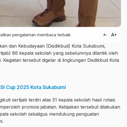
text_increase
dapatkan pengalaman membaca terbaik.
text_decrease
ikan dan Kebudayaan (Disdikbud) Kota Sukabumi,
tijab) 86 kepala sekolah yang sebelumnya dilantik oleh
 Kegiatan tersebut digelar di lingkungan Disdikbud Kota
TMSI Cup 2025 Kota Sukabumi
i sertijab terdiri atas 51 kepala sekolah hasil rotasi
mperoleh promosi jabatan. Kebijakan tersebut dilakukan
pala sekolah sekaligus mendukung penguatan
i.