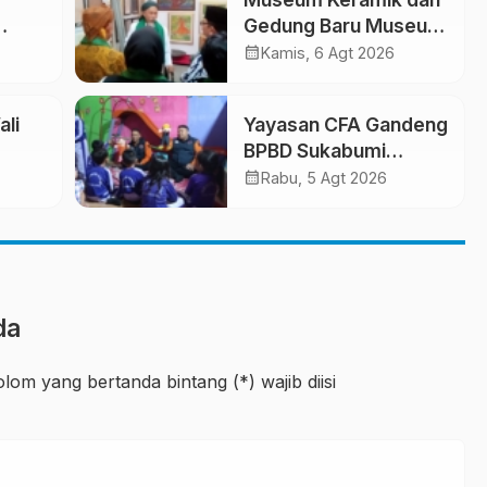
Gedung Baru Museum
e-25
Prabu Siliwangi
calendar_month
Kamis, 6 Agt 2026
ih
Diresmikan, Ponpes
n
Al-Fath Perkuat
ali
Yayasan CFA Gandeng
Pelestarian Budaya
BPBD Sukabumi
Nusantara
Edukasi Mitigasi
calendar_month
Rabu, 5 Agt 2026
Bencana untuk Anak
i
Usia Dini Lewat
Boneka Tangan
da
lom yang bertanda bintang (*) wajib diisi