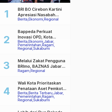
BRI BO Cirebon Kartini
Apresiasi Nasabah
Berita
Ekonomi
Regional
Pensiunan dengan
Layanan Terpadu,
Literasi Keuangan
Bappeda Perkuat
hingga Multiguna Purna
Inovasi OPD, Kota
Berita
Ekonomi
Jabar
Sukabumi Bidik Hasil
Pemerintahan
Ragam
Lebih Baik di IGA 2026
Regional
Sukabumi
Melalui Zakat Pengguna
BRImo, BAZNAS Jabar
Ragam
Regional
Salurkan Bantuan
Daging untuk
Masyarakat Desa Ciririp
Wali Kota Prioritaskan
Penataan Aset Pemkot
Berita
Berita Terbaru
Jabar
Sukabumi, Tegaskan
Pemerintahan
Ragam
Tak Boleh Ada Lagi
Regional
Sukabumi
Sengketa Lahan