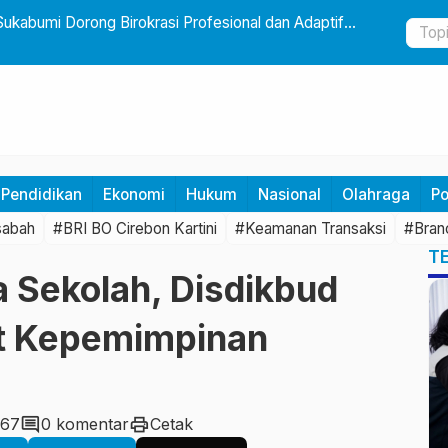
Sukabumi Dorong Birokrasi Profesional dan Adaptif
Yayasan CF
Usia Dini 
Pendidikan
Ekonomi
Hukum
Nasional
Olahraga
Po
abah
#BRI BO Cirebon Kartini
#Keamanan Transaksi
#Bran
T
a Sekolah, Disdikbud
t Kepemimpinan
comment
print
267
0 komentar
Cetak