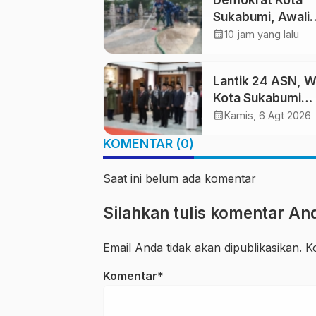
Sukabumi, Awali
Rangkaian HUT k
calendar_month
10 jam yang lalu
dengan Aksi Bers
Masjid Agung da
Lantik 24 ASN, W
Alun-Alun
Kota Sukabumi
Dorong Birokrasi
calendar_month
Kamis, 6 Agt 2026
Profesional dan
KOMENTAR (0)
Adaptif Teknolog
Digital
Saat ini belum ada komentar
Silahkan tulis komentar An
Email Anda tidak akan dipublikasikan. Ko
Komentar*