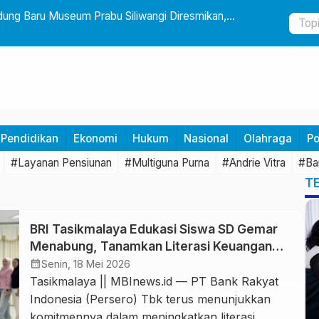
ng Baru Museum Prabu Siliwangi Diresmikan,
Lantik 24 A
elestarian Budaya Nusantara
Teknologi D
Pendidikan
Ekonomi
Hukum
Nasional
Olahraga
Po
#Layanan Pensiunan
#Multiguna Purna
#Andrie Vitra
#Ba
T
BRI Tasikmalaya Edukasi Siswa SD Gemar
Menabung, Tanamkan Literasi Keuangan
Sejak Dini
calendar_month
Senin, 18 Mei 2026
Tasikmalaya || MBInews.id — PT Bank Rakyat
Indonesia (Persero) Tbk terus menunjukkan
komitmennya dalam meningkatkan literasi