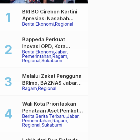
BRI BO Cirebon Kartini
Apresiasi Nasabah
Berita
Ekonomi
Regional
Pensiunan dengan
Layanan Terpadu,
Literasi Keuangan
Bappeda Perkuat
hingga Multiguna Purna
Inovasi OPD, Kota
Berita
Ekonomi
Jabar
Sukabumi Bidik Hasil
Pemerintahan
Ragam
Lebih Baik di IGA 2026
Regional
Sukabumi
Melalui Zakat Pengguna
BRImo, BAZNAS Jabar
Ragam
Regional
Salurkan Bantuan
Daging untuk
Masyarakat Desa Ciririp
Wali Kota Prioritaskan
Penataan Aset Pemkot
Berita
Berita Terbaru
Jabar
Sukabumi, Tegaskan
Pemerintahan
Ragam
Tak Boleh Ada Lagi
Regional
Sukabumi
Sengketa Lahan