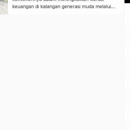
keuangan di kalangan generasi muda melalui
program edukasi bertema “Aku Hebat, Suka
Menabung” yang digelar bagi siswa-siswi
Sekolah Dasar di Tasikmalaya pada Mei 2026.
Kegiatan edukasi dan sosialisasi gemar
menabung tersebut menjadi bagian dari upaya
nyata BRI dalam mendukung […]