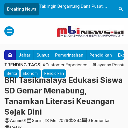
andeng BPBD
Tak Ingin Bergantung Dana Pusat,
Wali Kota
search
Breaking News
i Mitigasi Bencana
Wali Kota Minta OPD Benahi Mesin
Pemkot S
 Dini Lewat Boneka
PAD
Boleh Ad
menu
home
Jabar
Sumut
Pemerintahan
Pendidikan
Ekon
TRENDING TAGS
#Customer Experience
#Layanan Pensiun
Berita
Ekonomi
Pendidikan
BRI Tasikmalaya Edukasi Siswa
SD Gemar Menabung,
Tanamkan Literasi Keuangan
Sejak Dini
account_circle
calendar_month
visibility
comment
Admin01
Senin, 18 Mei 2026
344
0 komentar
print
Cetak