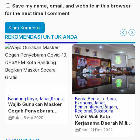
Save my name, email, and website in this browser
for the next time I comment.
REKOMENDASI UNTUK ANDA
Bandung Raya
Jabar
Kronik
Berita
Berita Terbaru
Ekonomi
Jabar
Wajib Gunakan Masker
Pemerintahan
Ragam
Cegah Penyebaran
Regional
Sukabumi
Wakil Wali Kota :
Covid-19, DP3APM Kota
calendar_month
Rabu, 8 Apr 2020
Kerjasama Daerah Miliki
Bandung Bagikan
Peran Strategis
Masker Secara Gratis
calendar_month
Rabu, 21 Des 2022