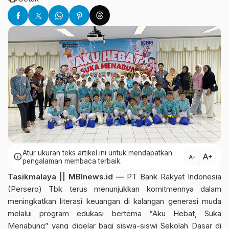
Atur ukuran teks artikel ini untuk mendapatkan
text_increase
info
text_decrease
pengalaman membaca terbaik.
Tasikmalaya || MBInews.id —
PT Bank Rakyat Indonesia
(Persero) Tbk terus menunjukkan komitmennya dalam
meningkatkan literasi keuangan di kalangan generasi muda
melalui program edukasi bertema “Aku Hebat, Suka
Menabung” yang digelar bagi siswa-siswi Sekolah Dasar di