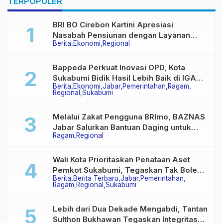
TERPOPULER
BRI BO Cirebon Kartini Apresiasi
Nasabah Pensiunan dengan Layanan
Berita
Ekonomi
Regional
Terpadu, Literasi Keuangan hingga
Multiguna Purna
Bappeda Perkuat Inovasi OPD, Kota
Sukabumi Bidik Hasil Lebih Baik di IGA
Berita
Ekonomi
Jabar
Pemerintahan
Ragam
2026
Regional
Sukabumi
Melalui Zakat Pengguna BRImo, BAZNAS
Jabar Salurkan Bantuan Daging untuk
Ragam
Regional
Masyarakat Desa Ciririp
Wali Kota Prioritaskan Penataan Aset
Pemkot Sukabumi, Tegaskan Tak Boleh
Berita
Berita Terbaru
Jabar
Pemerintahan
Ada Lagi Sengketa Lahan
Ragam
Regional
Sukabumi
Lebih dari Dua Dekade Mengabdi, Tantan
Sulthon Bukhawan Tegaskan Integritas