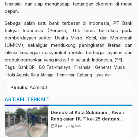
finansial, dan siap menghadapi tantangan ekonomi di masa
depan.
Sebagai salah satu bank terbesar di Indonesia, PT Bank
Rakyat Indonesia (Persero) Tbk terus berfokus pada
pemberdayaan sektor Usaha Mikro, Kecil, dan Menengah
(UMKM), sekaligus mendukung peningkatan literasi dan
inklusi keuangan masyarakat melalui berbagai layanan dan
produk perbankan yang inklusif di seluruh Indonesia.
(**)
Tags
Bank BRI
BO Tasikmalaya
Finansial
Generasi Muda
Hoki Agusta Rina Atmaja
Pemimpin Cabang
usia dini
Penulis
: Admin01
ARTIKEL TERKAIT
Demokrat Kota Sukabumi, Awali
Rangkaian HUT ke-25 dengan
Aksi Bersih Masjid Agung dan
calendar_month
3 jam yang lalu
Alun-Alun