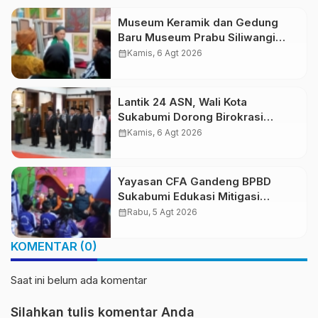
Museum Keramik dan Gedung
Baru Museum Prabu Siliwangi
Diresmikan, Ponpes Al-Fath
calendar_month
Kamis, 6 Agt 2026
Perkuat Pelestarian Budaya
Nusantara
Lantik 24 ASN, Wali Kota
Sukabumi Dorong Birokrasi
Profesional dan Adaptif
calendar_month
Kamis, 6 Agt 2026
Teknologi Digital
Yayasan CFA Gandeng BPBD
Sukabumi Edukasi Mitigasi
Bencana untuk Anak Usia Dini
calendar_month
Rabu, 5 Agt 2026
Lewat Boneka Tangan
KOMENTAR (0)
Saat ini belum ada komentar
Silahkan tulis komentar Anda