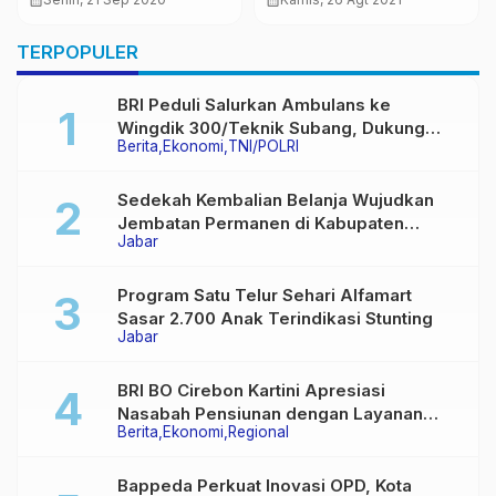
calendar_month
Penanganan Kebakaran
calendar_month
Jumat, 18 Mar 2022
Kabupaten
Dan Penanggulangan
Pangandaran
TERPOPULER
Bencana
BRI Peduli Salurkan Ambulans ke
Wingdik 300/Teknik Subang, Dukung
Berita
Ekonomi
TNI/POLRI
Akses Layanan Kesehatan Masyarakat
Sedekah Kembalian Belanja Wujudkan
Jembatan Permanen di Kabupaten
Jabar
Sukabumi
Program Satu Telur Sehari Alfamart
Sasar 2.700 Anak Terindikasi Stunting
Jabar
BRI BO Cirebon Kartini Apresiasi
Nasabah Pensiunan dengan Layanan
Berita
Ekonomi
Regional
Terpadu, Literasi Keuangan hingga
Multiguna Purna
Bappeda Perkuat Inovasi OPD, Kota