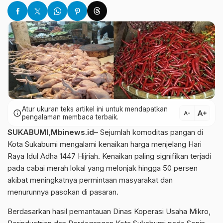
Atur ukuran teks artikel ini untuk mendapatkan
text_increase
info
text_decrease
pengalaman membaca terbaik.
SUKABUMI,Mbinews.id
– Sejumlah komoditas pangan di
Kota Sukabumi mengalami kenaikan harga menjelang Hari
Raya Idul Adha 1447 Hijriah. Kenaikan paling signifikan terjadi
pada cabai merah lokal yang melonjak hingga 50 persen
akibat meningkatnya permintaan masyarakat dan
menurunnya pasokan di pasaran.
Berdasarkan hasil pemantauan Dinas Koperasi Usaha Mikro,