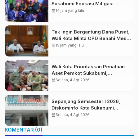
Sukabumi Edukasi Mitigasi
Bencana untuk Anak Usia Dini
calendar_month
14 jam yang lalu
Lewat Boneka Tangan
Tak Ingin Bergantung Dana Pusat,
Wali Kota Minta OPD Benahi Mesin
PAD
calendar_month
15 jam yang lalu
Wali Kota Prioritaskan Penataan
Aset Pemkot Sukabumi,
Tegaskan Tak Boleh Ada Lagi
calendar_month
Selasa, 4 Agt 2026
Sengketa Lahan
Sepanjang Semsester I 2026,
Diskominfo Kota Sukabumi
Klarifikasi 29 Hoaks
calendar_month
Selasa, 4 Agt 2026
KOMENTAR (0)