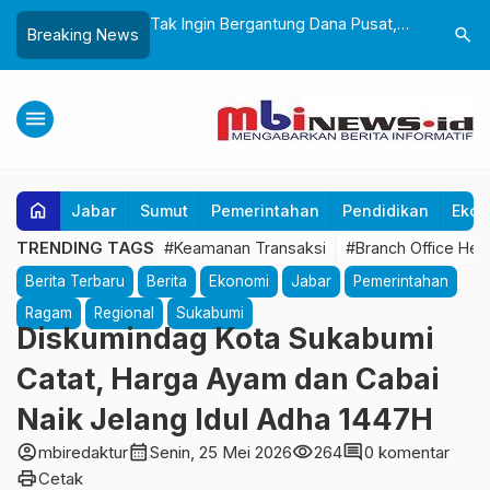
andeng BPBD
Tak Ingin Bergantung Dana Pusat,
Wali Kota
search
Breaking News
i Mitigasi Bencana
Wali Kota Minta OPD Benahi Mesin
Pemkot S
 Dini Lewat Boneka
PAD
Boleh Ad
menu
home
Jabar
Sumut
Pemerintahan
Pendidikan
Ekon
TRENDING TAGS
#Keamanan Transaksi
#Branch Office Hea
Berita Terbaru
Berita
Ekonomi
Jabar
Pemerintahan
Ragam
Regional
Sukabumi
Diskumindag Kota Sukabumi
Catat, Harga Ayam dan Cabai
Naik Jelang Idul Adha 1447H
account_circle
calendar_month
visibility
comment
mbiredaktur
Senin, 25 Mei 2026
264
0 komentar
print
Cetak