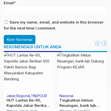
Email*
Save my name, email, and website in this browser
for the next time I comment.
REKOMENDASI UNTUK ANDA
Bandung Raya
Jabar
Ekonomi
Jabar
Pemerintahan
bank bjb bersama
Kota Bandung Raih
Pemprov Jabar Tebar
Penghargaan
AR
Benih Udang Vaname di
Jumat, 2 Sep 2022