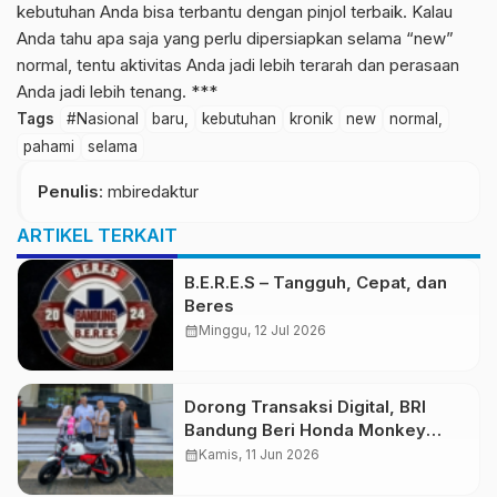
kebutuhan Anda bisa terbantu dengan pinjol terbaik. Kalau
Anda tahu apa saja yang perlu dipersiapkan selama “new”
normal, tentu aktivitas Anda jadi lebih terarah dan perasaan
Anda jadi lebih tenang. ***
Tags
#Nasional
baru,
kebutuhan
kronik
new
normal,
pahami
selama
Penulis
: mbiredaktur
ARTIKEL TERKAIT
B.E.R.E.S – Tangguh, Cepat, dan
Beres
calendar_month
Minggu, 12 Jul 2026
Dorong Transaksi Digital, BRI
Bandung Beri Honda Monkey
kepada Merchant Terbaik
calendar_month
Kamis, 11 Jun 2026
Merchant Lucky Ride 2025