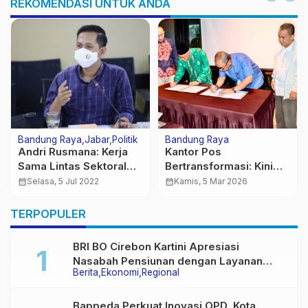
REKOMENDASI UNTUK ANDA
Bandung Raya
Jabar
Politik
Bandung Raya
Andri Rusmana: Kerja
Kantor Pos
Sama Lintas Sektoral
Bertransformasi: Kini
Jadi Kunci Perangi
Jadi Tempat Ujian
calendar_month
Selasa, 5 Jul 2022
calendar_month
Kamis, 5 Mar 2026
Penyalahgunaan
Online Mahasiswa
Narkoba
Universitas Terbuka
TERPOPULER
BRI BO Cirebon Kartini Apresiasi
Nasabah Pensiunan dengan Layanan
Berita
Ekonomi
Regional
Terpadu, Literasi Keuangan hingga
Multiguna Purna
Bappeda Perkuat Inovasi OPD, Kota