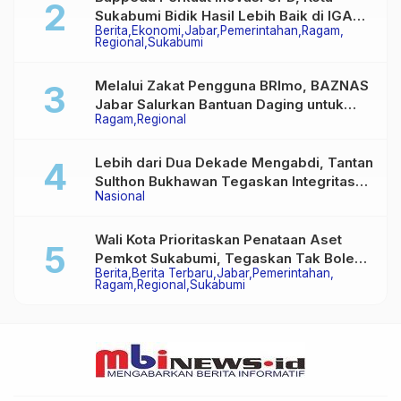
Sukabumi Bidik Hasil Lebih Baik di IGA
Berita
Ekonomi
Jabar
Pemerintahan
Ragam
2026
Regional
Sukabumi
Melalui Zakat Pengguna BRImo, BAZNAS
Jabar Salurkan Bantuan Daging untuk
Ragam
Regional
Masyarakat Desa Ciririp
Lebih dari Dua Dekade Mengabdi, Tantan
Sulthon Bukhawan Tegaskan Integritas
Nasional
Adalah Harga Mati Wartawan
Wali Kota Prioritaskan Penataan Aset
Pemkot Sukabumi, Tegaskan Tak Boleh
Berita
Berita Terbaru
Jabar
Pemerintahan
Ada Lagi Sengketa Lahan
Ragam
Regional
Sukabumi