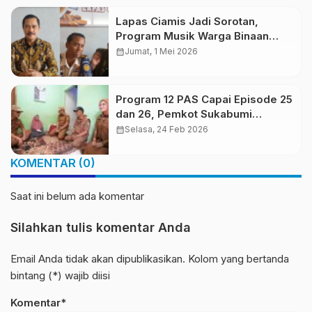
Lapas Ciamis Jadi Sorotan,
Program Musik Warga Binaan
Didukung Menteri dan Label
calendar_month
Jumat, 1 Mei 2026
Musik
Program 12 PAS Capai Episode 25
dan 26, Pemkot Sukabumi
Perkuat Kolaborasi Tangani
calendar_month
Selasa, 24 Feb 2026
Masalah Sosial
KOMENTAR (0)
Saat ini belum ada komentar
Silahkan tulis komentar Anda
Email Anda tidak akan dipublikasikan. Kolom yang bertanda
bintang (*) wajib diisi
Komentar*