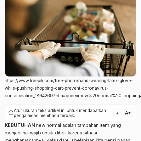
https://www.freepik.com/free-photo/hand-wearing-latex-glove-
while-pushing-shopping-cart-prevent-coronavirus-
contamination_18642697.htm#query=new%20normal%20shopping&
Atur ukuran teks artikel ini untuk mendapatkan
text_increase
info
text_decrease
pengalaman membaca terbaik.
KEBUTUHAN
new normal adalah tambahan item yang
menjadi hal wajib untuk dibeli karena situasi
mengharuskannya. Kalau dahulu belanjaan kita berisi bahan