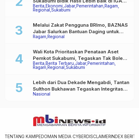
Sukabumi Bidik Hasil Lebih Baik di IGA
Berita
Ekonomi
Jabar
Pemerintahan
Ragam
2026
Regional
Sukabumi
Melalui Zakat Pengguna BRImo, BAZNAS
Jabar Salurkan Bantuan Daging untuk
Ragam
Regional
Masyarakat Desa Ciririp
Wali Kota Prioritaskan Penataan Aset
Pemkot Sukabumi, Tegaskan Tak Boleh
Berita
Berita Terbaru
Jabar
Pemerintahan
Ada Lagi Sengketa Lahan
Ragam
Regional
Sukabumi
Lebih dari Dua Dekade Mengabdi, Tantan
Sulthon Bukhawan Tegaskan Integritas
Nasional
Adalah Harga Mati Wartawan
TENTANG KAMI
PEDOMAN MEDIA CYBER
DISCLAIMER
INDEX BERITA