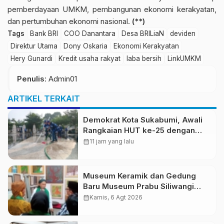
pemberdayaan UMKM, pembangunan ekonomi kerakyatan,
dan pertumbuhan ekonomi nasional.
(**)
Tags
Bank BRI
COO Danantara
Desa BRILiaN
deviden
Direktur Utama
Dony Oskaria
Ekonomi Kerakyatan
Hery Gunardi
Kredit usaha rakyat
laba bersih
LinkUMKM
Penulis
: Admin01
ARTIKEL TERKAIT
Demokrat Kota Sukabumi, Awali
Rangkaian HUT ke-25 dengan
Aksi Bersih Masjid Agung dan
calendar_month
11 jam yang lalu
Alun-Alun
Museum Keramik dan Gedung
Baru Museum Prabu Siliwangi
Diresmikan, Ponpes Al-Fath
calendar_month
Kamis, 6 Agt 2026
Perkuat Pelestarian Budaya
Nusantara