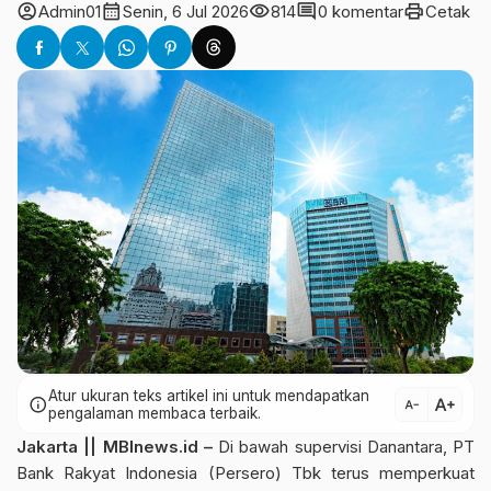
account_circle
calendar_month
visibility
comment
print
Admin01
Senin, 6 Jul 2026
814
0 komentar
Cetak
Atur ukuran teks artikel ini untuk mendapatkan
text_increase
info
text_decrease
pengalaman membaca terbaik.
Jakarta || MBInews.id –
Di bawah supervisi Danantara, PT
Bank Rakyat Indonesia (Persero) Tbk terus memperkuat