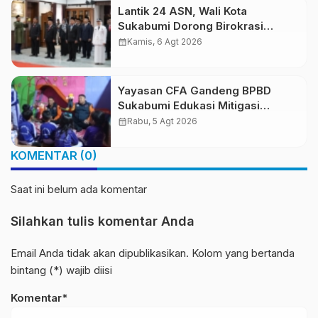
Lantik 24 ASN, Wali Kota
Sukabumi Dorong Birokrasi
Profesional dan Adaptif
calendar_month
Kamis, 6 Agt 2026
Teknologi Digital
Yayasan CFA Gandeng BPBD
Sukabumi Edukasi Mitigasi
Bencana untuk Anak Usia Dini
calendar_month
Rabu, 5 Agt 2026
Lewat Boneka Tangan
KOMENTAR (0)
Saat ini belum ada komentar
Silahkan tulis komentar Anda
Email Anda tidak akan dipublikasikan. Kolom yang bertanda
bintang (*) wajib diisi
Komentar*