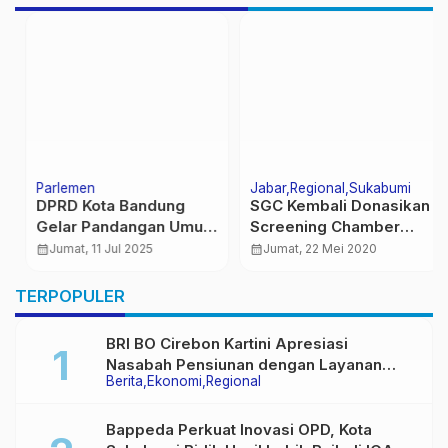
Parlemen
Jabar
Regional
Sukabumi
DPRD Kota Bandung
SGC Kembali Donasikan
Gelar Pandangan Umum
Screening Chamber
Fraksi atas Empat
“Bilik Swan Tes Covid-
calendar_month
Jumat, 11 Jul 2025
calendar_month
Jumat, 22 Mei 2020
Raperda
19” Ke RSUD
Sekarwangi Sukabumi
TERPOPULER
BRI BO Cirebon Kartini Apresiasi
Nasabah Pensiunan dengan Layanan
Berita
Ekonomi
Regional
Terpadu, Literasi Keuangan hingga
Multiguna Purna
Bappeda Perkuat Inovasi OPD, Kota