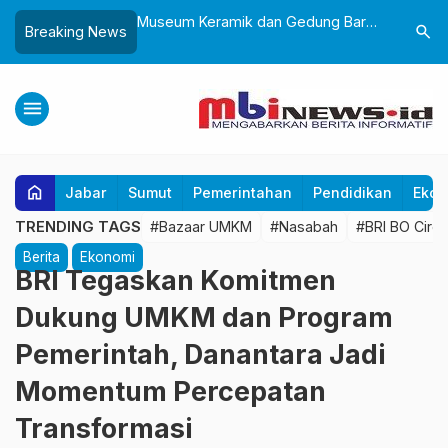
Sukabumi, Awali
Museum Keramik dan Gedung Baru
Lantik 24
search
Breaking News
ke-25 dengan Aksi
Museum Prabu Siliwangi Diresmikan,
Dorong Bi
gung dan Alun-Alun
Ponpes Al-Fath Perkuat Pelestarian
Adaptif T
Budaya Nusantara
menu
home
Jabar
Sumut
Pemerintahan
Pendidikan
Ekon
TRENDING TAGS
#Bazaar UMKM
#Nasabah
#BRI BO Cireb
Berita
Ekonomi
BRI Tegaskan Komitmen
Dukung UMKM dan Program
Pemerintah, Danantara Jadi
Momentum Percepatan
Transformasi