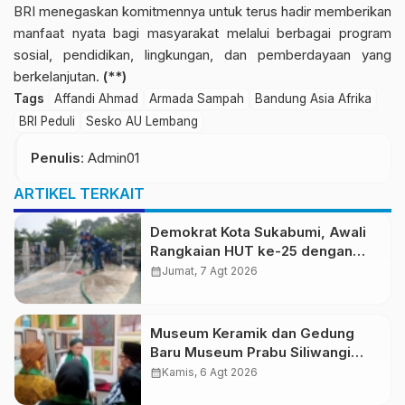
BRI menegaskan komitmennya untuk terus hadir memberikan
manfaat nyata bagi masyarakat melalui berbagai program
sosial, pendidikan, lingkungan, dan pemberdayaan yang
berkelanjutan.
(**)
Tags
Affandi Ahmad
Armada Sampah
Bandung Asia Afrika
BRI Peduli
Sesko AU Lembang
Penulis
: Admin01
ARTIKEL TERKAIT
Demokrat Kota Sukabumi, Awali
Rangkaian HUT ke-25 dengan
Aksi Bersih Masjid Agung dan
calendar_month
Jumat, 7 Agt 2026
Alun-Alun
Museum Keramik dan Gedung
Baru Museum Prabu Siliwangi
Diresmikan, Ponpes Al-Fath
calendar_month
Kamis, 6 Agt 2026
Perkuat Pelestarian Budaya