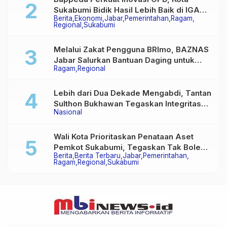
Sukabumi Bidik Hasil Lebih Baik di IGA
Berita
Ekonomi
Jabar
Pemerintahan
Ragam
2026
Regional
Sukabumi
Melalui Zakat Pengguna BRImo, BAZNAS
Jabar Salurkan Bantuan Daging untuk
Ragam
Regional
Masyarakat Desa Ciririp
Lebih dari Dua Dekade Mengabdi, Tantan
Sulthon Bukhawan Tegaskan Integritas
Nasional
Adalah Harga Mati Wartawan
Wali Kota Prioritaskan Penataan Aset
Pemkot Sukabumi, Tegaskan Tak Boleh
Berita
Berita Terbaru
Jabar
Pemerintahan
Ada Lagi Sengketa Lahan
Ragam
Regional
Sukabumi