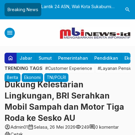
k dan Gedung Baru
Lantik 24 ASN, Wali Kota Sukabumi
Yayasan 
search
Breaking News
liwangi Diresmikan,
Dorong Birokrasi Profesional dan
Sukabumi
Perkuat Pelestarian
Adaptif Teknologi Digital
untuk Ana
ra
Tangan
menu
home
Jabar
Sumut
Pemerintahan
Pendidikan
Ekon
TRENDING TAGS
#Customer Experience
#Layanan Pensiun
Berita
Ekonomi
TNI/POLRI
Dukung Kelestarian
Lingkungan, BRI Serahkan
Mobil Sampah dan Motor Tiga
Roda ke Sesko AU
account_circle
calendar_month
visibility
comment
Admin01
Selasa, 26 Mei 2026
249
0 komentar
print
Cetak