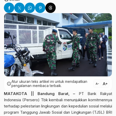
Atur ukuran teks artikel ini untuk mendapatkan
text_increase
info
text_decrease
pengalaman membaca terbaik.
MATAKOTA || Bandung Barat, –
PT Bank Rakyat
Indonesia (Persero) Tbk kembali menunjukkan komitmennya
terhadap pelestarian lingkungan dan kepedulian sosial melalui
program Tanggung Jawab Sosial dan Lingkungan (TJSL) BRI