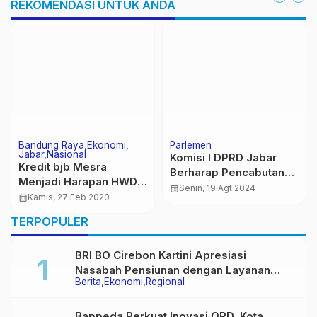
REKOMENDASI UNTUK ANDA
Bandung Raya
Ekonomi
Parlemen
Jabar
Nasional
Komisi I DPRD Jabar
Kredit bjb Mesra
Berharap Pencabutan
Menjadi Harapan HWDI
Moratorium Pemekaran
calendar_month
Senin, 19 Agt 2024
Jabar Wujudkan
calendar_month
Kamis, 27 Feb 2020
Daerah Segera Dicabut
Kemandirian Ekonomi
Pemerintah Pusat
TERPOPULER
BRI BO Cirebon Kartini Apresiasi
Nasabah Pensiunan dengan Layanan
Berita
Ekonomi
Regional
Terpadu, Literasi Keuangan hingga
Multiguna Purna
Bappeda Perkuat Inovasi OPD, Kota