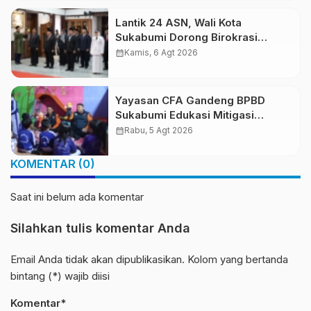
Nusantara
Lantik 24 ASN, Wali Kota
Sukabumi Dorong Birokrasi
Profesional dan Adaptif
calendar_month
Kamis, 6 Agt 2026
Teknologi Digital
Yayasan CFA Gandeng BPBD
Sukabumi Edukasi Mitigasi
Bencana untuk Anak Usia Dini
calendar_month
Rabu, 5 Agt 2026
Lewat Boneka Tangan
KOMENTAR (0)
Saat ini belum ada komentar
Silahkan tulis komentar Anda
Email Anda tidak akan dipublikasikan. Kolom yang bertanda
bintang (*) wajib diisi
Komentar*