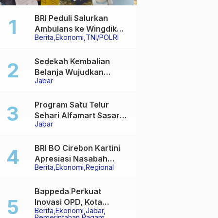
BRI Peduli Salurkan
Ambulans ke Wingdik
Berita
Ekonomi
TNI/POLRI
300/Teknik Subang,
Dukung Akses Layanan
Kesehatan Masyarakat
Sedekah Kembalian
Belanja Wujudkan
Jabar
Jembatan Permanen di
Kabupaten Sukabumi
Program Satu Telur
Sehari Alfamart Sasar
Jabar
2.700 Anak Terindikasi
Stunting
BRI BO Cirebon Kartini
Apresiasi Nasabah
Berita
Ekonomi
Regional
Pensiunan dengan
Layanan Terpadu,
Literasi Keuangan
Bappeda Perkuat
hingga Multiguna Purna
Inovasi OPD, Kota
Berita
Ekonomi
Jabar
Sukabumi Bidik Hasil
Pemerintahan
Ragam