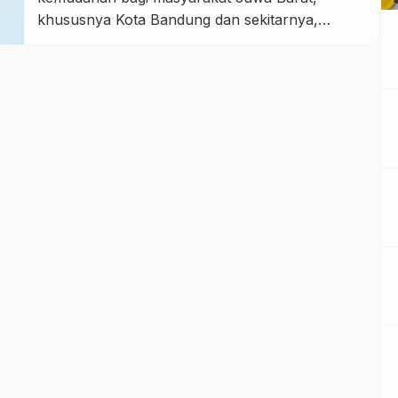
khususnya Kota Bandung dan sekitarnya,
melalui penyelenggaraan BRI Consumer Expo
2026 Goes to Kota Baru Parahyangan. Kegiatan
ini menjadi salah satu langkah strategis BRI
dalam menghadirkan solusi finansial yang
terintegrasi sekaligus mendekatkan berbagai
produk dan layanan unggulan kepada […]