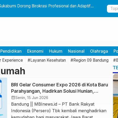
Sukabumi Dorong Birokrasi Profesional dan Adaptif
Yayasan CF
Usia Dini 
Pendidikan
Ekonomi
Hukum
Nasional
Olahraga
Po
 Experience
#Layanan Kesehatan
#Region 09 Bandung
#B
T
 Rumah
BRI Gelar Consumer Expo 2026 di Kota Baru
Parahyangan, Hadirkan Solusi Hunian,
Otomotif dan Travel
calendar_month
Senin, 15 Jun 2026
Bandung || MBInews.id – PT Bank Rakyat
Indonesia (Persero) Tbk kembali menghadirkan
kemudahan bagi masyarakat Jawa Barat,