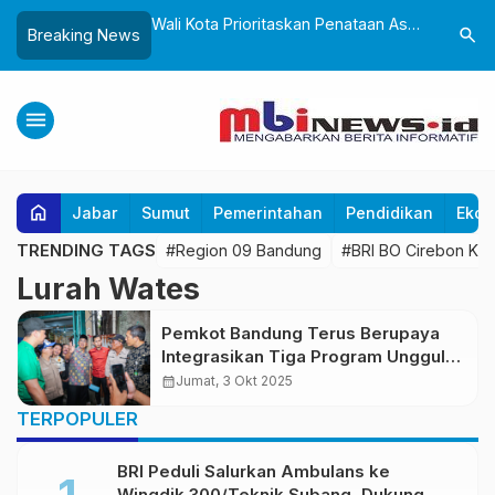
ntung Dana Pusat,
Wali Kota Prioritaskan Penataan Aset
Sepanjan
search
Breaking News
 OPD Benahi Mesin
Pemkot Sukabumi, Tegaskan Tak
Diskomin
Boleh Ada Lagi Sengketa Lahan
Klarifika
menu
home
Jabar
Sumut
Pemerintahan
Pendidikan
Ekon
TRENDING TAGS
#Region 09 Bandung
#BRI BO Cirebon Kart
Lurah Wates
Pemkot Bandung Terus Berupaya
Integrasikan Tiga Program Unggulan
yang Telah Bergulir, yakni Kang
calendar_month
Jumat, 3 Okt 2025
Pisman, Buruan Sae dan Dapur
TERPOPULER
Dahsat
BRI Peduli Salurkan Ambulans ke
Wingdik 300/Teknik Subang, Dukung