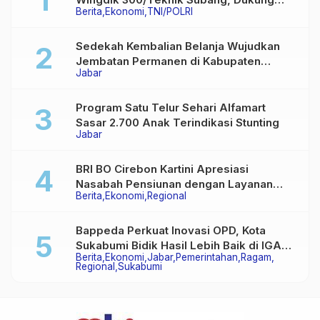
Berita
Ekonomi
TNI/POLRI
Akses Layanan Kesehatan Masyarakat
Sedekah Kembalian Belanja Wujudkan
Jembatan Permanen di Kabupaten
Jabar
Sukabumi
Program Satu Telur Sehari Alfamart
Sasar 2.700 Anak Terindikasi Stunting
Jabar
BRI BO Cirebon Kartini Apresiasi
Nasabah Pensiunan dengan Layanan
Berita
Ekonomi
Regional
Terpadu, Literasi Keuangan hingga
Multiguna Purna
Bappeda Perkuat Inovasi OPD, Kota
Sukabumi Bidik Hasil Lebih Baik di IGA
Berita
Ekonomi
Jabar
Pemerintahan
Ragam
2026
Regional
Sukabumi