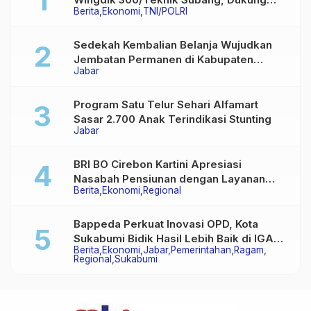
Berita
Ekonomi
TNI/POLRI
Akses Layanan Kesehatan Masyarakat
Sedekah Kembalian Belanja Wujudkan
Jembatan Permanen di Kabupaten
Jabar
Sukabumi
Program Satu Telur Sehari Alfamart
Sasar 2.700 Anak Terindikasi Stunting
Jabar
BRI BO Cirebon Kartini Apresiasi
Nasabah Pensiunan dengan Layanan
Berita
Ekonomi
Regional
Terpadu, Literasi Keuangan hingga
Multiguna Purna
Bappeda Perkuat Inovasi OPD, Kota
Sukabumi Bidik Hasil Lebih Baik di IGA
Berita
Ekonomi
Jabar
Pemerintahan
Ragam
2026
Regional
Sukabumi