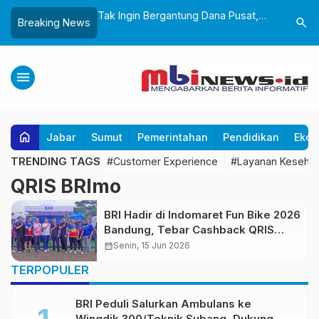
andeng BPBD
Tak Ingin Bergantung Dana Pusat,
Wali Kota
search
Breaking News
i Mitigasi Bencana
Wali Kota Minta OPD Benahi Mesin
Pemkot S
 Dini Lewat Boneka
PAD
Boleh Ad
menu
home
Jabar
Sumut
Pemerintahan
Pendidikan
Ekon
TRENDING TAGS
#Customer Experience
#Layanan Keseha
QRIS BRImo
BRI Hadir di Indomaret Fun Bike 2026
Bandung, Tebar Cashback QRIS
hingga Lucky Wheel Berhadiah
calendar_month
Senin, 15 Jun 2026
TERPOPULER
BRI Peduli Salurkan Ambulans ke
Wingdik 300/Teknik Subang, Dukung