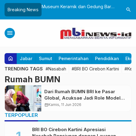
Sukabumi, Awali
Museum Keramik dan Gedung Baru
Lantik 24
search
Breaking News
ke-25 dengan Aksi
Museum Prabu Siliwangi Diresmikan,
Dorong Bi
gung dan Alun-Alun
Ponpes Al-Fath Perkuat Pelestarian
Adaptif T
Budaya Nusantara
menu
home
Jabar
Sumut
Pemerintahan
Pendidikan
Ekon
TRENDING TAGS
#Nasabah
#BRI BO Cirebon Kartini
#Kea
Rumah BUMN
Dari Rumah BUMN BRI ke Pasar
Global, Acuksae Jadi Role Model
UMKM Naik Kelas
calendar_month
Kamis, 11 Jun 2026
TERPOPULER
BRI BO Cirebon Kartini Apresiasi
Nasabah Pensiunan dengan Layanan