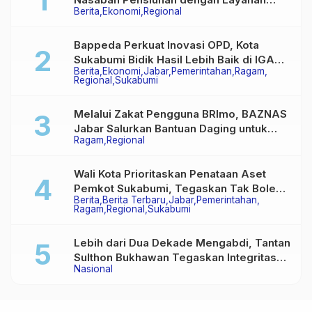
Berita
Ekonomi
Regional
Terpadu, Literasi Keuangan hingga
Multiguna Purna
Bappeda Perkuat Inovasi OPD, Kota
Sukabumi Bidik Hasil Lebih Baik di IGA
Berita
Ekonomi
Jabar
Pemerintahan
Ragam
2026
Regional
Sukabumi
Melalui Zakat Pengguna BRImo, BAZNAS
Jabar Salurkan Bantuan Daging untuk
Ragam
Regional
Masyarakat Desa Ciririp
Wali Kota Prioritaskan Penataan Aset
Pemkot Sukabumi, Tegaskan Tak Boleh
Berita
Berita Terbaru
Jabar
Pemerintahan
Ada Lagi Sengketa Lahan
Ragam
Regional
Sukabumi
Lebih dari Dua Dekade Mengabdi, Tantan
Sulthon Bukhawan Tegaskan Integritas
Nasional
Adalah Harga Mati Wartawan