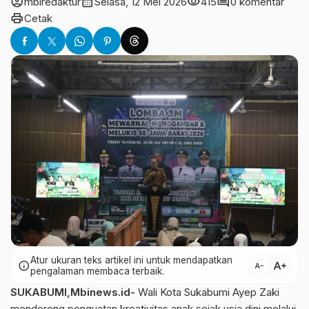
account_circle
calendar_month
visibility
comment
mbiredaktur
Selasa, 12 Mei 2026
415
0 komentar
print
Cetak
Atur ukuran teks artikel ini untuk mendapatkan
text_increase
info
text_decrease
pengalaman membaca terbaik.
SUKABUMI,Mbinews.id-
Wali Kota Sukabumi
Ayep Zaki
mendorong penguatan kreativitas anak sejak usia dini melalui