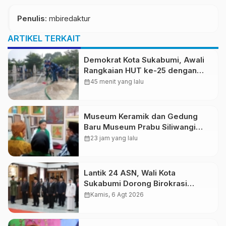
Penulis
: mbiredaktur
ARTIKEL TERKAIT
Demokrat Kota Sukabumi, Awali
Rangkaian HUT ke-25 dengan
Aksi Bersih Masjid Agung dan
calendar_month
45 menit yang lalu
Alun-Alun
Museum Keramik dan Gedung
Baru Museum Prabu Siliwangi
Diresmikan, Ponpes Al-Fath
calendar_month
23 jam yang lalu
Perkuat Pelestarian Budaya
Nusantara
Lantik 24 ASN, Wali Kota
Sukabumi Dorong Birokrasi
Profesional dan Adaptif
calendar_month
Kamis, 6 Agt 2026
Teknologi Digital