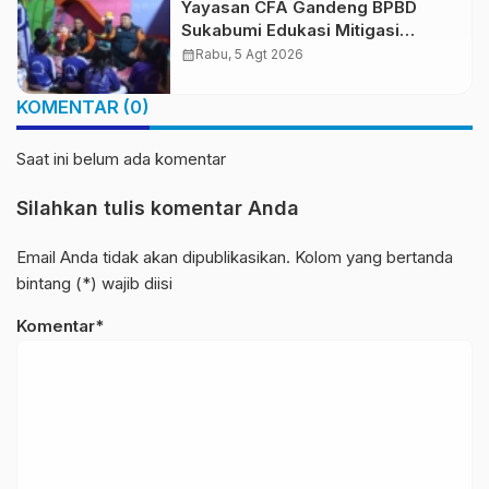
Yayasan CFA Gandeng BPBD
Sukabumi Edukasi Mitigasi
Bencana untuk Anak Usia Dini
calendar_month
Rabu, 5 Agt 2026
Lewat Boneka Tangan
KOMENTAR (0)
Saat ini belum ada komentar
Silahkan tulis komentar Anda
Email Anda tidak akan dipublikasikan. Kolom yang bertanda
bintang (*) wajib diisi
Komentar*