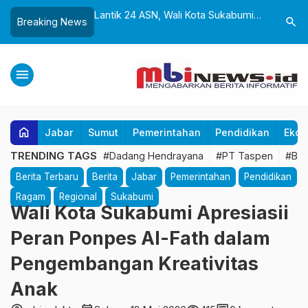
k dan Gedung Baru
Lantik 24 ASN, Wali Kota Sukabumi
Yayasan 
search
Breaking News
liwangi Diresmikan,
Dorong Birokrasi Profesional dan
Sukabumi
Perkuat Pelestarian
Adaptif Teknologi Digital
untuk Ana
ra
Tangan
menu
home
Jabar
Sumut
Pemerintahan
Pendidikan
Ekon
TRENDING TAGS
#Dadang Hendrayana
#PT Taspen
#Ba
Berita Terbaru
Berita
Jabar
Pemerintahan
Pendidikan
Ragam
Regional
Sukabumi
Wali Kota Sukabumi Apresiasii
Peran Ponpes Al-Fath dalam
Pengembangan Kreativitas
Anak