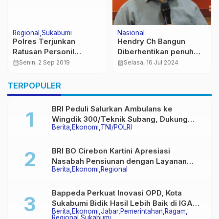
Regional
Sukabumi
Nasional
Polres Terjunkan
Hendry Ch Bangun
Ratusan Personil
Diberhentikan penuh
Amankan Pelantikan
dari keanggotaan PWI
calendar_month
Senin, 2 Sep 2019
calendar_month
Selasa, 16 Jul 2024
Anggota DPRD Kota
Sukabumi
TERPOPULER
BRI Peduli Salurkan Ambulans ke
Wingdik 300/Teknik Subang, Dukung
Berita
Ekonomi
TNI/POLRI
Akses Layanan Kesehatan Masyarakat
BRI BO Cirebon Kartini Apresiasi
Nasabah Pensiunan dengan Layanan
Berita
Ekonomi
Regional
Terpadu, Literasi Keuangan hingga
Multiguna Purna
Bappeda Perkuat Inovasi OPD, Kota
Sukabumi Bidik Hasil Lebih Baik di IGA
Berita
Ekonomi
Jabar
Pemerintahan
Ragam
2026
Regional
Sukabumi