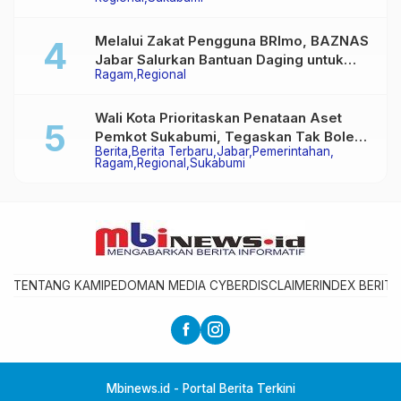
Melalui Zakat Pengguna BRImo, BAZNAS
Jabar Salurkan Bantuan Daging untuk
Ragam
Regional
Masyarakat Desa Ciririp
Wali Kota Prioritaskan Penataan Aset
Pemkot Sukabumi, Tegaskan Tak Boleh
Berita
Berita Terbaru
Jabar
Pemerintahan
Ada Lagi Sengketa Lahan
Ragam
Regional
Sukabumi
TENTANG KAMI
PEDOMAN MEDIA CYBER
DISCLAIMER
INDEX BERITA
Mbinews.id - Portal Berita Terkini