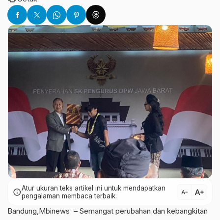
Atur ukuran teks artikel ini untuk mendapatkan
text_increase
info
text_decrease
pengalaman membaca terbaik.
Bandung,Mbinews – Semangat perubahan dan kebangkitan