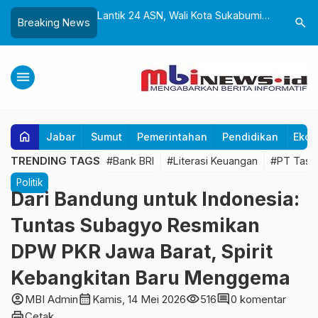
k dan Gedung Baru
Lantik 24 ASN, Wali Kota Sukabumi
Yayasan 
search
Breaking News
liwangi Diresmikan,
Dorong Birokrasi Profesional dan
Sukabumi
Perkuat Pelestarian
Adaptif Teknologi Digital
untuk Ana
ra
Tangan
menu
home
Jabar
Sumut
Pemerintahan
Pendidikan
Ekon
TRENDING TAGS
#Bank BRI
#Literasi Keuangan
#PT Tasp
Politik
Dari Bandung untuk Indonesia:
Tuntas Subagyo Resmikan
DPW PKR Jawa Barat, Spirit
Kebangkitan Baru Menggema
account_circle
calendar_month
visibility
comment
MBI Admin
Kamis, 14 Mei 2026
516
0 komentar
print
Cetak