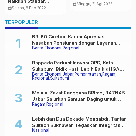
Naikkan Standar
2023 Timggi, Maaf,
calendar_month
Minggu, 21 Agt 2022
Pelayanan Untuk
calendar_month
Selasa, 8 Feb 2022
Maaf Plt Tidak Bisa Ikut
Masyarakat Lewat FKP
TERPOPULER
BRI BO Cirebon Kartini Apresiasi
Nasabah Pensiunan dengan Layanan
Berita
Ekonomi
Regional
Terpadu, Literasi Keuangan hingga
Multiguna Purna
Bappeda Perkuat Inovasi OPD, Kota
Sukabumi Bidik Hasil Lebih Baik di IGA
Berita
Ekonomi
Jabar
Pemerintahan
Ragam
2026
Regional
Sukabumi
Melalui Zakat Pengguna BRImo, BAZNAS
Jabar Salurkan Bantuan Daging untuk
Ragam
Regional
Masyarakat Desa Ciririp
Lebih dari Dua Dekade Mengabdi, Tantan
Sulthon Bukhawan Tegaskan Integritas
Nasional
Adalah Harga Mati Wartawan