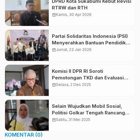
DPRD Kota Sukabumi Kebut Revisi
RTRW dan RTH
calendar_month
Kamis, 30 Apr 2026
Partai Solidaritas Indonesia (PSI)
Menyerahkan Bantuan Pendidikan
Untuk 20 Pelajar di Kota Bandung,
calendar_month
Jumat, 23 Jan 2026
Komisi II DPR RI Soroti
Pemotongan TKD dan Evaluasi
Kinerja ASN di Daerah
calendar_month
Selasa, 2 Des 2025
Selain Wujudkan Mobil Sosial,
Politisi Golkar Tengah Rancang
Program “Tukar Sampahmu
calendar_month
Sabtu, 31 Mei 2025
Dengan Beras”
KOMENTAR (0)