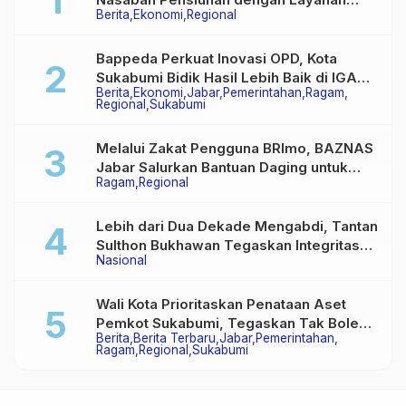
Berita
Ekonomi
Regional
Terpadu, Literasi Keuangan hingga
Multiguna Purna
Bappeda Perkuat Inovasi OPD, Kota
Sukabumi Bidik Hasil Lebih Baik di IGA
Berita
Ekonomi
Jabar
Pemerintahan
Ragam
2026
Regional
Sukabumi
Melalui Zakat Pengguna BRImo, BAZNAS
Jabar Salurkan Bantuan Daging untuk
Ragam
Regional
Masyarakat Desa Ciririp
Lebih dari Dua Dekade Mengabdi, Tantan
Sulthon Bukhawan Tegaskan Integritas
Nasional
Adalah Harga Mati Wartawan
Wali Kota Prioritaskan Penataan Aset
Pemkot Sukabumi, Tegaskan Tak Boleh
Berita
Berita Terbaru
Jabar
Pemerintahan
Ada Lagi Sengketa Lahan
Ragam
Regional
Sukabumi