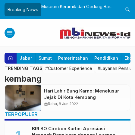
Sukabumi, Awali
Museum Keramik dan Gedung Baru
Lantik 24
search
Breaking News
ke-25 dengan Aksi
Museum Prabu Siliwangi Diresmikan,
Dorong Bi
gung dan Alun-Alun
Ponpes Al-Fath Perkuat Pelestarian
Adaptif T
Budaya Nusantara
menu
home
Jabar
Sumut
Pemerintahan
Pendidikan
Ekon
TRENDING TAGS
#Customer Experience
#Layanan Pensiun
kembang
Hari Lahir Bung Karno: Menelusur
Jejak Di Kota Kembang
calendar_month
Rabu, 8 Jun 2022
TERPOPULER
BRI BO Cirebon Kartini Apresiasi
Nasabah Pensiunan dengan Layanan