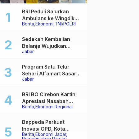
BRI Peduli Salurkan
Ambulans ke Wingdik
Berita
Ekonomi
TNI/POLRI
300/Teknik Subang,
Dukung Akses Layanan
Kesehatan Masyarakat
Sedekah Kembalian
Belanja Wujudkan
Jabar
Jembatan Permanen di
Kabupaten Sukabumi
Program Satu Telur
Sehari Alfamart Sasar
Jabar
2.700 Anak Terindikasi
Stunting
BRI BO Cirebon Kartini
Apresiasi Nasabah
Berita
Ekonomi
Regional
Pensiunan dengan
Layanan Terpadu,
Literasi Keuangan
Bappeda Perkuat
hingga Multiguna Purna
Inovasi OPD, Kota
Berita
Ekonomi
Jabar
Sukabumi Bidik Hasil
Pemerintahan
Ragam