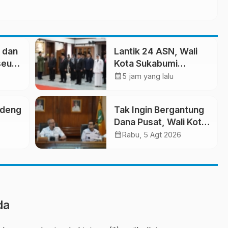
 dan
Lantik 24 ASN, Wali
seum
Kota Sukabumi
Dorong Birokrasi
calendar_month
5 jam yang lalu
pes
Profesional dan
Adaptif Teknologi
ndeng
Tak Ingin Bergantung
ya
Digital
Dana Pusat, Wali Kota
Minta OPD Benahi
calendar_month
Rabu, 5 Agt 2026
nak
Mesin PAD
da