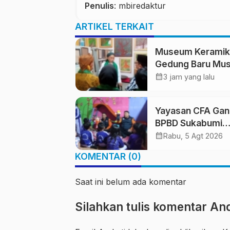
Penulis
: mbiredaktur
ARTIKEL TERKAIT
Museum Keramik
Gedung Baru Mu
Prabu Siliwangi
calendar_month
3 jam yang lalu
Diresmikan, Pon
Al-Fath Perkuat
Yayasan CFA Ga
Pelestarian Buda
BPBD Sukabumi
Nusantara
Edukasi Mitigasi
calendar_month
Rabu, 5 Agt 2026
Bencana untuk A
KOMENTAR (0)
Usia Dini Lewat
Boneka Tangan
Saat ini belum ada komentar
Silahkan tulis komentar An