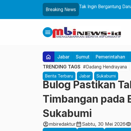
ukasi Mitigasi Bencana untuk Anak
Tak Ingin Bergantung Dan
Breaking News
menu
home
Jabar
Sumut
Pemerintahan
TRENDING TAGS
#Dadang Hendrayana
Berita Terbaru
Jabar
Sukabumi
Bulog Pastikan T
Timbangan pada B
Sukabumi
account_circle
calendar_month
visibilit
mbiredaktur
Sabtu, 30 Mei 2026