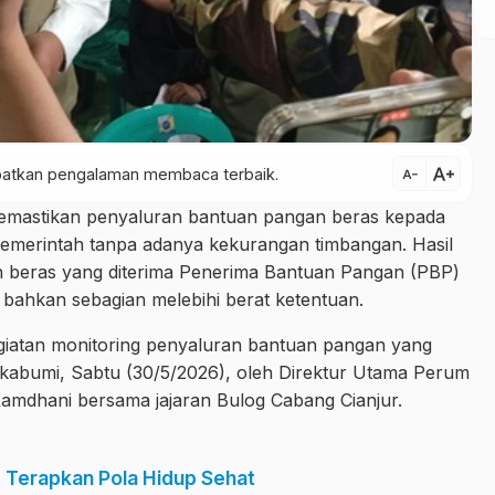
text_increase
dapatkan pengalaman membaca terbaik.
text_decrease
mastikan penyaluran bantuan pangan beras kepada
pemerintah tanpa adanya kekurangan timbangan. Hasil
 beras yang diterima Penerima Bantuan Pangan (PBP)
 bahkan sebagian melebihi berat ketentuan.
kegiatan monitoring penyaluran bantuan pangan yang
ukabumi, Sabtu (30/5/2026), oleh Direktur Utama Perum
Ramdhani bersama jajaran Bulog Cabang Cianjur.
 Terapkan Pola Hidup Sehat