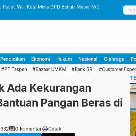
a Pusat, Wali Kota Minta OPD Benahi Mesin PAD
Wali Kota 
Ada Lagi S
Pendidikan
Ekonomi
Hukum
Nasional
Olahraga
Po
#PT Taspen
#Bazaar UMKM
#Bank BRI
#Customer Exper
T
ak Ada Kekurangan
antuan Pangan Beras di
y
comment
print
332
0 komentar
Cetak