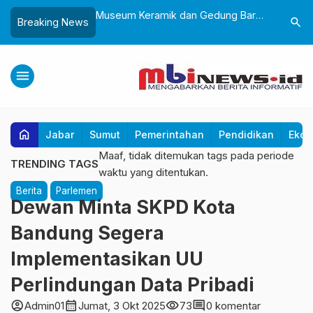
Sukabumi, Awali
Museum Keramik dan Gedung Baru
Lantik 24
search
Breaking News
ke-25 dengan Aksi
Museum Prabu Siliwangi Diresmikan,
Dorong Bi
gung dan Alun-Alun
Ponpes Al-Fath Perkuat Pelestarian
Adaptif T
Budaya Nusantara
menu
home
Jabar
Sumut
Pemerintahan
Pendidikan
Ekon
Maaf, tidak ditemukan tags pada periode
TRENDING TAGS
waktu yang ditentukan.
Berita
Parlemen
Dewan Minta SKPD Kota
Bandung Segera
Implementasikan UU
Perlindungan Data Pribadi
account_circle
calendar_month
visibility
comment
Admin01
Jumat, 3 Okt 2025
73
0 komentar