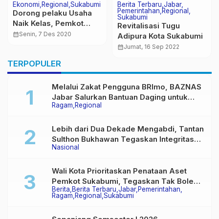
Ekonomi
Regional
Sukabumi
Berita Terbaru
Jabar
Pemerintahan
Regional
Dorong pelaku Usaha
Sukabumi
Naik Kelas, Pemkot
Revitalisasi Tugu
Sukabumi Fasilitasi
calendar_month
Senin, 7 Des 2020
Adipura Kota Sukabumi
Pembuatan Hak Merek
calendar_month
Jumat, 16 Sep 2022
Bagi IKM
TERPOPULER
Melalui Zakat Pengguna BRImo, BAZNAS
Jabar Salurkan Bantuan Daging untuk
Ragam
Regional
Masyarakat Desa Ciririp
Lebih dari Dua Dekade Mengabdi, Tantan
Sulthon Bukhawan Tegaskan Integritas
Nasional
Adalah Harga Mati Wartawan
Wali Kota Prioritaskan Penataan Aset
Pemkot Sukabumi, Tegaskan Tak Boleh
Berita
Berita Terbaru
Jabar
Pemerintahan
Ada Lagi Sengketa Lahan
Ragam
Regional
Sukabumi