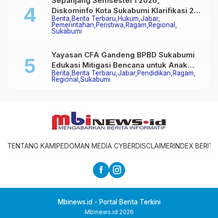
Sepanjang Semsester I 2026,
Diskominfo Kota Sukabumi Klarifikasi 29
Berita
Berita Terbaru
Hukum
Jabar
Hoaks
Pemerintahan
Peristiwa
Ragam
Regional
Sukabumi
Yayasan CFA Gandeng BPBD Sukabumi
Edukasi Mitigasi Bencana untuk Anak
Berita
Berita Terbaru
Jabar
Pendidikan
Ragam
Usia Dini Lewat Boneka Tangan
Regional
Sukabumi
TENTANG KAMI
PEDOMAN MEDIA CYBER
DISCLAIMER
INDEX BERITA
Mbinews.id - Portal Berita Terkini
Mbinews.id 2026