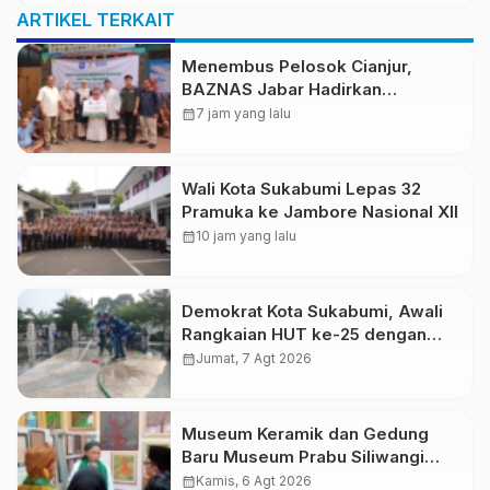
ARTIKEL TERKAIT
Menembus Pelosok Cianjur,
BAZNAS Jabar Hadirkan
Kebahagiaan Lewat Tiga Ekor
calendar_month
7 jam yang lalu
Domba
Wali Kota Sukabumi Lepas 32
Pramuka ke Jambore Nasional XII
calendar_month
10 jam yang lalu
Demokrat Kota Sukabumi, Awali
Rangkaian HUT ke-25 dengan
Aksi Bersih Masjid Agung dan
calendar_month
Jumat, 7 Agt 2026
Alun-Alun
Museum Keramik dan Gedung
Baru Museum Prabu Siliwangi
Diresmikan, Ponpes Al-Fath
calendar_month
Kamis, 6 Agt 2026