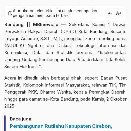
Atur ukuran teks artikel ini untuk mendapatkan
text_increase
info
text_decrease
pengalaman membaca terbaik.
Bandung || MBInews.id —
Sekretaris Komisi 1 Dewan
Perwakilan Rakyat Daerah (DPRD) Kota Bandung, Susanto
Triyogo Adiputro, S.ST., M.T., mengikuti zoom meeting acara
(NGULIK) Ngobrol dan Diskusi Teknologi Informasi dan
Komunikasi, Data dan Statistik bertema “Implementasi
Undang-Undang Perlindungan Data Pribadi dalam Tata Kelola
Sistem Elektronik”.
Acara ini dihadiri oleh berbagai pihak, seperti Badan Pusat
Statistik, Kelompok Informasi Masyarakat, relawan TIK, Tim
Penggerak PKK, Dharma Wanita, kepala Perangkat Daerah,
hingga para camat se-Kota Bandung, pada Kamis, 2 Oktober
2025.
Baca juga:
Pembangunan Rutilahu Kabupaten Cirebon,