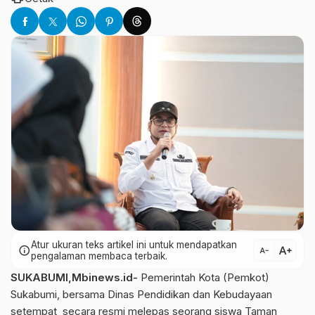
Atur ukuran teks artikel ini untuk mendapatkan
text_increase
info
text_decrease
pengalaman membaca terbaik.
SUKABUMI,Mbinews.id-
Pemerintah Kota (Pemkot)
Sukabumi, bersama Dinas Pendidikan dan Kebudayaan
setempat secara resmi melepas seorang siswa Taman