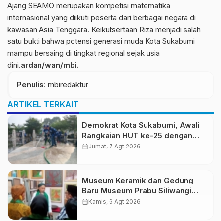
Ajang SEAMO merupakan kompetisi matematika
internasional yang diikuti peserta dari berbagai negara di
kawasan Asia Tenggara. Keikutsertaan Riza menjadi salah
satu bukti bahwa potensi generasi muda Kota Sukabumi
mampu bersaing di tingkat regional sejak usia
dini.
ardan/wan/mbi.
Penulis
: mbiredaktur
ARTIKEL TERKAIT
Demokrat Kota Sukabumi, Awali
Rangkaian HUT ke-25 dengan
Aksi Bersih Masjid Agung dan
calendar_month
Jumat, 7 Agt 2026
Alun-Alun
Museum Keramik dan Gedung
Baru Museum Prabu Siliwangi
Diresmikan, Ponpes Al-Fath
calendar_month
Kamis, 6 Agt 2026
Perkuat Pelestarian Budaya