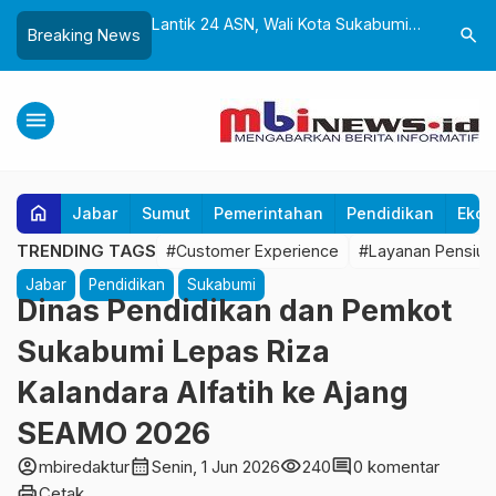
k dan Gedung Baru
Lantik 24 ASN, Wali Kota Sukabumi
Yayasan 
search
Breaking News
liwangi Diresmikan,
Dorong Birokrasi Profesional dan
Sukabumi
Perkuat Pelestarian
Adaptif Teknologi Digital
untuk Ana
ra
Tangan
menu
home
Jabar
Sumut
Pemerintahan
Pendidikan
Ekon
TRENDING TAGS
#Customer Experience
#Layanan Pensiun
Jabar
Pendidikan
Sukabumi
Dinas Pendidikan dan Pemkot
Sukabumi Lepas Riza
Kalandara Alfatih ke Ajang
SEAMO 2026
account_circle
calendar_month
visibility
comment
mbiredaktur
Senin, 1 Jun 2026
240
0 komentar
print
Cetak