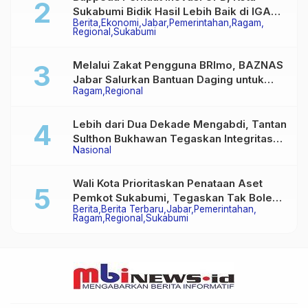
Sukabumi Bidik Hasil Lebih Baik di IGA
Berita
Ekonomi
Jabar
Pemerintahan
Ragam
2026
Regional
Sukabumi
Melalui Zakat Pengguna BRImo, BAZNAS
Jabar Salurkan Bantuan Daging untuk
Ragam
Regional
Masyarakat Desa Ciririp
Lebih dari Dua Dekade Mengabdi, Tantan
Sulthon Bukhawan Tegaskan Integritas
Nasional
Adalah Harga Mati Wartawan
Wali Kota Prioritaskan Penataan Aset
Pemkot Sukabumi, Tegaskan Tak Boleh
Berita
Berita Terbaru
Jabar
Pemerintahan
Ada Lagi Sengketa Lahan
Ragam
Regional
Sukabumi