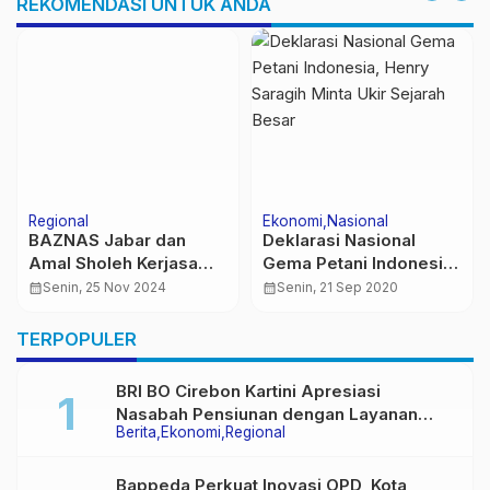
REKOMENDASI UNTUK ANDA
Regional
Ekonomi
Nasional
BAZNAS Jabar dan
Deklarasi Nasional
Amal Sholeh Kerjasama
Gema Petani Indonesia,
Kemudahan Masyarakat
Henry Saragih Minta
calendar_month
Senin, 25 Nov 2024
calendar_month
Senin, 21 Sep 2020
Untuk Bayar Zakat
Ukir Sejarah Besar
TERPOPULER
BRI BO Cirebon Kartini Apresiasi
Nasabah Pensiunan dengan Layanan
Berita
Ekonomi
Regional
Terpadu, Literasi Keuangan hingga
Multiguna Purna
Bappeda Perkuat Inovasi OPD, Kota