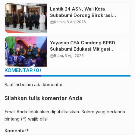
Nusantara
Lantik 24 ASN, Wali Kota
Sukabumi Dorong Birokrasi
Profesional dan Adaptif
calendar_month
Kamis, 6 Agt 2026
Teknologi Digital
Yayasan CFA Gandeng BPBD
Sukabumi Edukasi Mitigasi
Bencana untuk Anak Usia Dini
calendar_month
Rabu, 5 Agt 2026
Lewat Boneka Tangan
KOMENTAR (0)
Saat ini belum ada komentar
Silahkan tulis komentar Anda
Email Anda tidak akan dipublikasikan. Kolom yang bertanda
bintang (*) wajib diisi
Komentar*