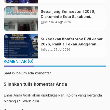
Sepanjang Semsester I 2026,
Diskominfo Kota Sukabumi
Klarifikasi 29 Hoaks
calendar_month
Selasa, 4 Agt 2026
Sukseskan Konferprov PWI Jabar
2026, Panitia Tekan Anggaran
dari Rp1 Miliar Menjadi Rp450 Juta
calendar_month
Sabtu, 25 Jul 2026
KOMENTAR (0)
Saat ini belum ada komentar
Silahkan tulis komentar Anda
Email Anda tidak akan dipublikasikan. Kolom yang bertanda
bintang (*) wajib diisi