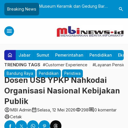
k dan Gedung Baru
Lantik 24 ASN, Wali Kota Sukabumi
Yayasan
search
Breaking News
iliwangi Diresmikan,
Dorong Birokrasi Profesional dan
Sukabumi
 Perkuat Pelestarian
Adaptif Teknologi Digital
untuk An
ara
Tangan
menu
home
Jabar
Sumut
Pemerintahan
Pendidikan
Ekon
TRENDING TAGS
#Customer Experience
#Layanan Pensiun
Bandung Raya
Pendidikan
Peristiwa
Dosen USB YPKP Nahkodai
Organisasi Nasional Kebijakan
Publik
account_circle
calendar_month
visibility
comment
MBI Admin
Selasa, 12 Mei 2026
298
0 komentar
print
Cetak