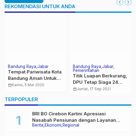
REKOMENDASI UNTUK ANDA
Bandung Raya
Jabar
Bandung Raya
Jabar
Pemerintahan
Tempat Pariwisata Kota
Titik Luapan Berkurang,
Bandung Aman Untuk
DPU Tetap Siaga 24
Dikunjungi, Kenny :
calendar_month
Kamis, 5 Mar 2020
Jam
calendar_month
Jumat, 17 Sep 2021
Sesalkan Berita Isu
Virus Corona Kota
TERPOPULER
Bandung Itu “HOAKS “
BRI BO Cirebon Kartini Apresiasi
Nasabah Pensiunan dengan Layanan
Berita
Ekonomi
Regional
Terpadu, Literasi Keuangan hingga
Multiguna Purna