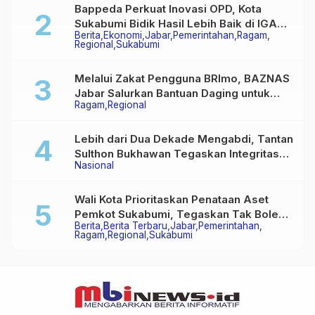
Bappeda Perkuat Inovasi OPD, Kota
Sukabumi Bidik Hasil Lebih Baik di IGA
Berita
Ekonomi
Jabar
Pemerintahan
Ragam
2026
Regional
Sukabumi
Melalui Zakat Pengguna BRImo, BAZNAS
Jabar Salurkan Bantuan Daging untuk
Ragam
Regional
Masyarakat Desa Ciririp
Lebih dari Dua Dekade Mengabdi, Tantan
Sulthon Bukhawan Tegaskan Integritas
Nasional
Adalah Harga Mati Wartawan
Wali Kota Prioritaskan Penataan Aset
Pemkot Sukabumi, Tegaskan Tak Boleh
Berita
Berita Terbaru
Jabar
Pemerintahan
Ada Lagi Sengketa Lahan
Ragam
Regional
Sukabumi