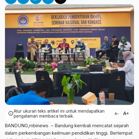
Atur ukuran teks artikel ini untuk mendapatkan
text_increase
info
text_decrease
pengalaman membaca terbaik.
BANDUNG,mbinews – Bandung kembali mencatat sejarah
dalam perkembangan keilmuan pendidikan tinggi. Bertempat