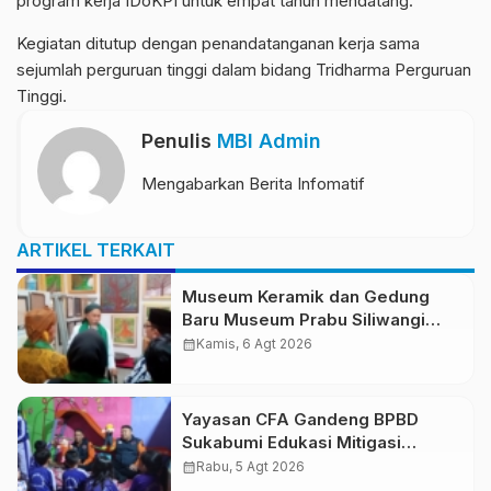
program kerja IDoKPI untuk empat tahun mendatang.
Kegiatan ditutup dengan penandatanganan kerja sama
sejumlah perguruan tinggi dalam bidang Tridharma Perguruan
Tinggi.
Penulis
MBI Admin
Mengabarkan Berita Infomatif
ARTIKEL TERKAIT
Museum Keramik dan Gedung
Baru Museum Prabu Siliwangi
Diresmikan, Ponpes Al-Fath
calendar_month
Kamis, 6 Agt 2026
Perkuat Pelestarian Budaya
Nusantara
Yayasan CFA Gandeng BPBD
Sukabumi Edukasi Mitigasi
Bencana untuk Anak Usia Dini
calendar_month
Rabu, 5 Agt 2026
Lewat Boneka Tangan