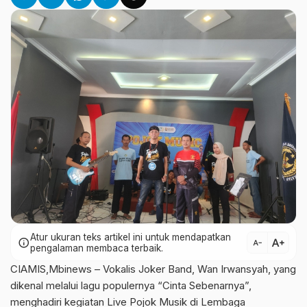
Atur ukuran teks artikel ini untuk mendapatkan
text_increase
info
text_decrease
pengalaman membaca terbaik.
CIAMIS,Mbinews – Vokalis Joker Band, Wan Irwansyah, yang
dikenal melalui lagu populernya “Cinta Sebenarnya”,
menghadiri kegiatan Live Pojok Musik di Lembaga