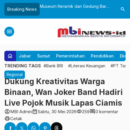
Sukabumi, Awali
Museum Keramik dan Gedung Baru
Lantik 24
search
Breaking News
ke-25 dengan Aksi
Museum Prabu Siliwangi Diresmikan,
Dorong Bi
gung dan Alun-Alun
Ponpes Al-Fath Perkuat Pelestarian
Adaptif T
Budaya Nusantara
menu
home
Jabar
Sumut
Pemerintahan
Pendidikan
Ekon
TRENDING TAGS
#Bank BRI
#Literasi Keuangan
#PT Tasp
Regional
Dukung Kreativitas Warga
Binaan, Wan Joker Band Hadiri
Live Pojok Musik Lapas Ciamis
account_circle
calendar_month
visibility
comment
MBI Admin
Sabtu, 30 Mei 2026
259
0 komentar
print
Cetak