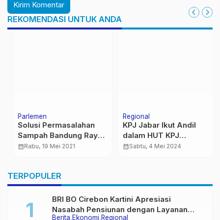
REKOMENDASI UNTUK ANDA
Parlemen
Regional
Solusi Permasalahan
KPJ Jabar Ikut Andil
Sampah Bandung Raya,
dalam HUT KPJ
Wakil Ketua Pansus II
Indonesia
calendar_month
Rabu, 19 Mei 2021
calendar_month
Sabtu, 4 Mei 2024
DPRD Provinsi Jawa
Barat M. Faizin: Perlu
…
TERPOPULER
Direncanakan Secara
Serius
BRI BO Cirebon Kartini Apresiasi
Nasabah Pensiunan dengan Layanan
Berita
Ekonomi
Regional
Terpadu, Literasi Keuangan hingga