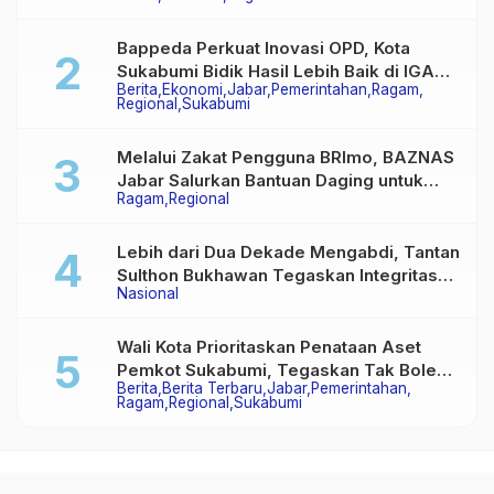
Multiguna Purna
Bappeda Perkuat Inovasi OPD, Kota
Sukabumi Bidik Hasil Lebih Baik di IGA
Berita
Ekonomi
Jabar
Pemerintahan
Ragam
2026
Regional
Sukabumi
Melalui Zakat Pengguna BRImo, BAZNAS
Jabar Salurkan Bantuan Daging untuk
Ragam
Regional
Masyarakat Desa Ciririp
Lebih dari Dua Dekade Mengabdi, Tantan
Sulthon Bukhawan Tegaskan Integritas
Nasional
Adalah Harga Mati Wartawan
Wali Kota Prioritaskan Penataan Aset
Pemkot Sukabumi, Tegaskan Tak Boleh
Berita
Berita Terbaru
Jabar
Pemerintahan
Ada Lagi Sengketa Lahan
Ragam
Regional
Sukabumi