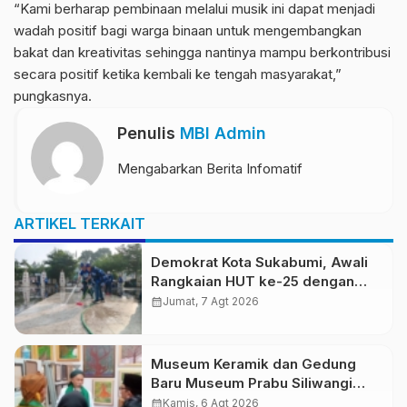
“Kami berharap pembinaan melalui musik ini dapat menjadi
wadah positif bagi warga binaan untuk mengembangkan
bakat dan kreativitas sehingga nantinya mampu berkontribusi
secara positif ketika kembali ke tengah masyarakat,”
pungkasnya.
Penulis
MBI Admin
Mengabarkan Berita Infomatif
ARTIKEL TERKAIT
Demokrat Kota Sukabumi, Awali
Rangkaian HUT ke-25 dengan
Aksi Bersih Masjid Agung dan
calendar_month
Jumat, 7 Agt 2026
Alun-Alun
Museum Keramik dan Gedung
Baru Museum Prabu Siliwangi
Diresmikan, Ponpes Al-Fath
calendar_month
Kamis, 6 Agt 2026