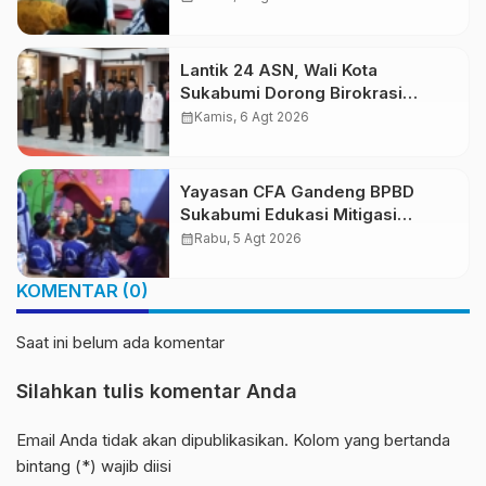
Perkuat Pelestarian Budaya
Nusantara
Lantik 24 ASN, Wali Kota
Sukabumi Dorong Birokrasi
Profesional dan Adaptif
calendar_month
Kamis, 6 Agt 2026
Teknologi Digital
Yayasan CFA Gandeng BPBD
Sukabumi Edukasi Mitigasi
Bencana untuk Anak Usia Dini
calendar_month
Rabu, 5 Agt 2026
Lewat Boneka Tangan
KOMENTAR (0)
Saat ini belum ada komentar
Silahkan tulis komentar Anda
Email Anda tidak akan dipublikasikan. Kolom yang bertanda
bintang (*) wajib diisi