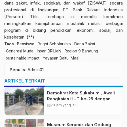
dana zakat, infak, sedekah, dan wakaf (ZISWAF) secara
profesional di lingkungan PT Bank Rakyat Indonesia
(Persero) Tbk. Lembaga ini memiliki komitmen
meningkatkan kesejahteraan mustahik melalui berbagai
program di bidang pendidikan, ekonomi, sosial, dan
kesehatan.
(**)
Tags
Beasiswa
Bright Scholarship
Dana Zakat
Generasi Muda
Insan BRILiaN
Region 9 Bandung
sustainable impact
Yayasan Baitul Maal
Penulis
: Admin01
ARTIKEL TERKAIT
Demokrat Kota Sukabumi, Awali
Rangkaian HUT ke-25 dengan
Aksi Bersih Masjid Agung dan
calendar_month
20 jam yang lalu
Alun-Alun
Museum Keramik dan Gedung