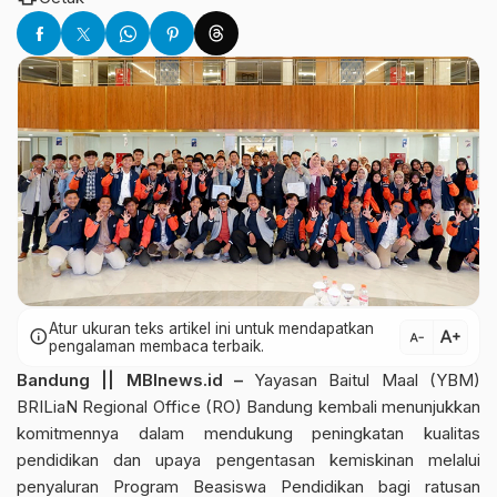
Atur ukuran teks artikel ini untuk mendapatkan
text_increase
info
text_decrease
pengalaman membaca terbaik.
Bandung || MBInews.id –
Yayasan Baitul Maal (YBM)
BRILiaN Regional Office (RO) Bandung kembali menunjukkan
komitmennya dalam mendukung peningkatan kualitas
pendidikan dan upaya pengentasan kemiskinan melalui
penyaluran Program Beasiswa Pendidikan bagi ratusan