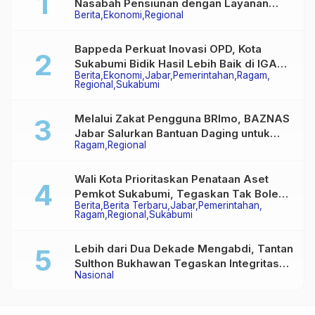
Nasabah Pensiunan dengan Layanan
Berita
Ekonomi
Regional
Terpadu, Literasi Keuangan hingga
Multiguna Purna
Bappeda Perkuat Inovasi OPD, Kota
Sukabumi Bidik Hasil Lebih Baik di IGA
Berita
Ekonomi
Jabar
Pemerintahan
Ragam
2026
Regional
Sukabumi
Melalui Zakat Pengguna BRImo, BAZNAS
Jabar Salurkan Bantuan Daging untuk
Ragam
Regional
Masyarakat Desa Ciririp
Wali Kota Prioritaskan Penataan Aset
Pemkot Sukabumi, Tegaskan Tak Boleh
Berita
Berita Terbaru
Jabar
Pemerintahan
Ada Lagi Sengketa Lahan
Ragam
Regional
Sukabumi
Lebih dari Dua Dekade Mengabdi, Tantan
Sulthon Bukhawan Tegaskan Integritas
Nasional
Adalah Harga Mati Wartawan