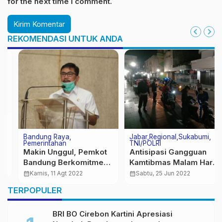
for the next time I comment.
REKOMENDASI UNTUK ANDA
Bandung Raya
Jabar
Regional
Sukabumi
Pemerintahan
TNI/POLRI
Makin Unggul, Pemkot
Antisipasi Gangguan
Bandung Berkomitmen
Kamtibmas Malam Hari,
“Rebranding” SMP PGRI
Polsek Cikole
calendar_month
Kamis, 11 Agt 2022
calendar_month
Sabtu, 25 Jun 2022
Terjunkan Dua Pertiga
TERPOPULER
Kekuatan
BRI BO Cirebon Kartini Apresiasi