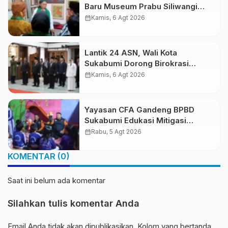
Baru Museum Prabu Siliwangi
Diresmikan, Ponpes Al-Fath
calendar_month
Kamis, 6 Agt 2026
Perkuat Pelestarian Budaya
Nusantara
Lantik 24 ASN, Wali Kota
Sukabumi Dorong Birokrasi
Profesional dan Adaptif
calendar_month
Kamis, 6 Agt 2026
Teknologi Digital
Yayasan CFA Gandeng BPBD
Sukabumi Edukasi Mitigasi
Bencana untuk Anak Usia Dini
calendar_month
Rabu, 5 Agt 2026
Lewat Boneka Tangan
KOMENTAR (0)
Saat ini belum ada komentar
Silahkan tulis komentar Anda
Email Anda tidak akan dipublikasikan. Kolom yang bertanda