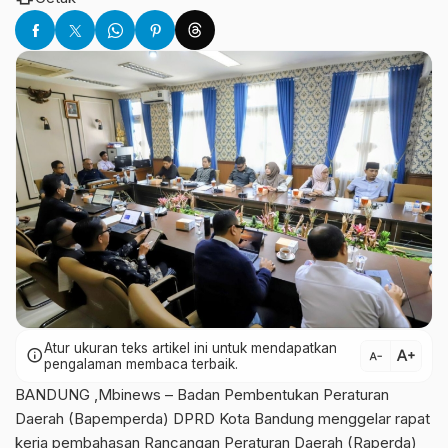
Atur ukuran teks artikel ini untuk mendapatkan
text_increase
info
text_decrease
pengalaman membaca terbaik.
BANDUNG ,Mbinews – Badan Pembentukan Peraturan
Daerah (Bapemperda) DPRD Kota Bandung menggelar rapat
kerja pembahasan Rancangan Peraturan Daerah (Raperda)