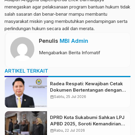
menegaskan agar pelaksanaan program bantuan hukum tidak
salah sasaran dan benar-benar mampu membantu
masyarakat miskin yang membutuhkan pendampingan serta
perlindungan hukum secara adil dan merata.
Penulis
MBI Admin
Mengabarkan Berita Infomatif
ARTIKEL TERKAIT
Radea Respati: Kewajiban Cetak
Dokumen Bertentangan dengan
Semangat Smart City
calendar_month
Sabtu, 25 Jul 2026
DPRD Kota Sukabumi Sahkan LPJ
APBD 2025, Soroti Kemandirian
Keuangan dan Optimalisasi
calendar_month
Rabu, 22 Jul 2026