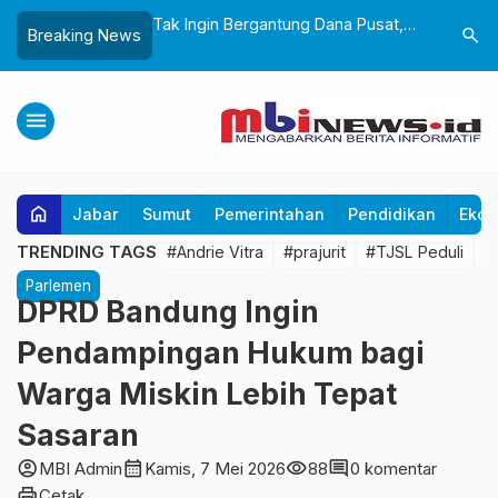
andeng BPBD
Tak Ingin Bergantung Dana Pusat,
Wali Kota
search
Breaking News
i Mitigasi Bencana
Wali Kota Minta OPD Benahi Mesin
Pemkot S
 Dini Lewat Boneka
PAD
Boleh Ad
menu
home
Jabar
Sumut
Pemerintahan
Pendidikan
Ekon
TRENDING TAGS
#Andrie Vitra
#prajurit
#TJSL Peduli
#
Parlemen
DPRD Bandung Ingin
Pendampingan Hukum bagi
Warga Miskin Lebih Tepat
Sasaran
account_circle
calendar_month
visibility
comment
MBI Admin
Kamis, 7 Mei 2026
88
0 komentar
print
Cetak