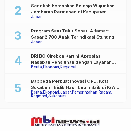
Sedekah Kembalian Belanja Wujudkan
Jembatan Permanen di Kabupaten
Jabar
Sukabumi
Program Satu Telur Sehari Alfamart
Sasar 2.700 Anak Terindikasi Stunting
Jabar
BRI BO Cirebon Kartini Apresiasi
Nasabah Pensiunan dengan Layanan
Berita
Ekonomi
Regional
Terpadu, Literasi Keuangan hingga
Multiguna Purna
Bappeda Perkuat Inovasi OPD, Kota
Sukabumi Bidik Hasil Lebih Baik di IGA
Berita
Ekonomi
Jabar
Pemerintahan
Ragam
2026
Regional
Sukabumi