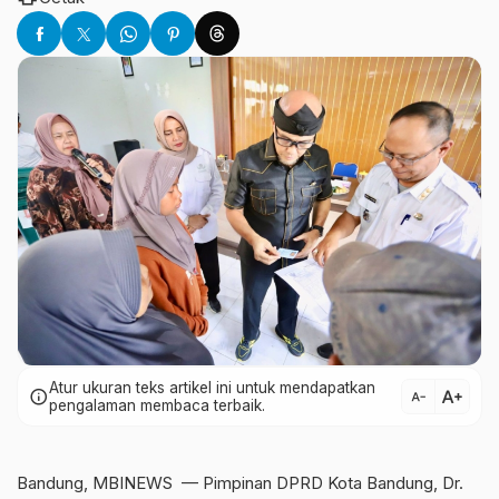
Atur ukuran teks artikel ini untuk mendapatkan
text_increase
info
text_decrease
pengalaman membaca terbaik.
Bandung, MBINEWS — Pimpinan DPRD Kota Bandung, Dr.