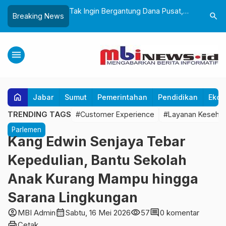
andeng BPBD
Tak Ingin Bergantung Dana Pusat,
Wali Kota
search
Breaking News
i Mitigasi Bencana
Wali Kota Minta OPD Benahi Mesin
Pemkot S
 Dini Lewat Boneka
PAD
Boleh Ad
menu
home
Jabar
Sumut
Pemerintahan
Pendidikan
Ekon
TRENDING TAGS
#Customer Experience
#Layanan Keseha
Parlemen
Kang Edwin Senjaya Tebar
Kepedulian, Bantu Sekolah
Anak Kurang Mampu hingga
Sarana Lingkungan
account_circle
calendar_month
visibility
comment
MBI Admin
Sabtu, 16 Mei 2026
57
0 komentar
print
Cetak