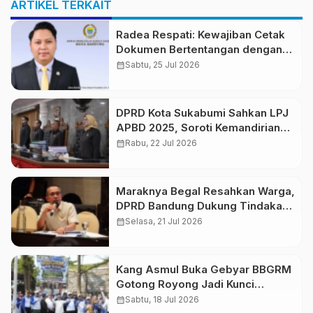
ARTIKEL TERKAIT
Radea Respati: Kewajiban Cetak
Dokumen Bertentangan dengan
Semangat Smart City
calendar_month
Sabtu, 25 Jul 2026
DPRD Kota Sukabumi Sahkan LPJ
APBD 2025, Soroti Kemandirian
Keuangan dan Optimalisasi
calendar_month
Rabu, 22 Jul 2026
Anggaran
Maraknya Begal Resahkan Warga,
DPRD Bandung Dukung Tindakan
Tegas Kepolisian
calendar_month
Selasa, 21 Jul 2026
Kang Asmul Buka Gebyar BBGRM
Gotong Royong Jadi Kunci
Membangun Kota yang Maju dan
calendar_month
Sabtu, 18 Jul 2026