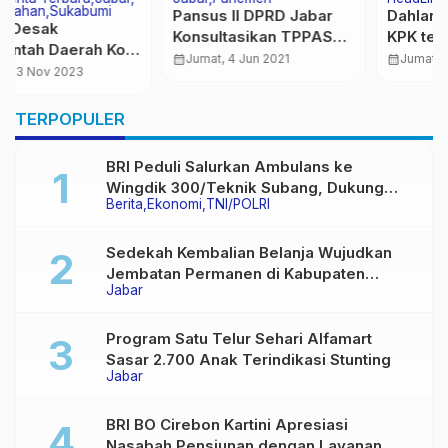
Pemerintahan
Regional
Dahlan Iskan Dipanggil
Sukabumi
KPK terkait Kasus
Ini Kata Wali Kota Saat
Korupsi LNG Pertamina
calendar_month
Jumat, 8 Sep 2023
Melepas Belasan ASN
Yang Masuk Purna
calendar_month
Selasa, 31 Jan 2023
Bhakti
TERPOPULER
BRI Peduli Salurkan Ambulans ke
Wingdik 300/Teknik Subang, Dukung
Berita
Ekonomi
TNI/POLRI
Akses Layanan Kesehatan Masyarakat
Sedekah Kembalian Belanja Wujudkan
Jembatan Permanen di Kabupaten
Jabar
Sukabumi
Program Satu Telur Sehari Alfamart
Sasar 2.700 Anak Terindikasi Stunting
Jabar
BRI BO Cirebon Kartini Apresiasi
Nasabah Pensiunan dengan Layanan