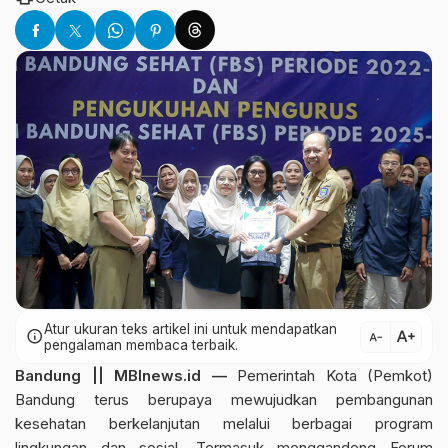
Atur ukuran teks artikel ini untuk mendapatkan
text_increase
info
text_decrease
pengalaman membaca terbaik.
Bandung || MBInews.id —
Pemerintah Kota (Pemkot)
Bandung terus berupaya mewujudkan pembangunan
kesehatan berkelanjutan melalui berbagai program
lingkungan dan sosial. Termasuk menggandeng Forum