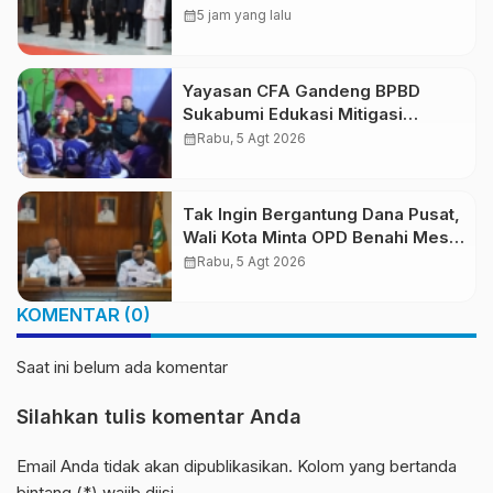
Profesional dan Adaptif
calendar_month
5 jam yang lalu
Teknologi Digital
Yayasan CFA Gandeng BPBD
Sukabumi Edukasi Mitigasi
Bencana untuk Anak Usia Dini
calendar_month
Rabu, 5 Agt 2026
Lewat Boneka Tangan
Tak Ingin Bergantung Dana Pusat,
Wali Kota Minta OPD Benahi Mesin
PAD
calendar_month
Rabu, 5 Agt 2026
KOMENTAR (0)
Saat ini belum ada komentar
Silahkan tulis komentar Anda
Email Anda tidak akan dipublikasikan. Kolom yang bertanda
bintang (*) wajib diisi