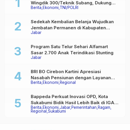
Wingdik 300/Teknik Subang, Dukung
Berita
Ekonomi
TNI/POLRI
Akses Layanan Kesehatan Masyarakat
Sedekah Kembalian Belanja Wujudkan
Jembatan Permanen di Kabupaten
Jabar
Sukabumi
Program Satu Telur Sehari Alfamart
Sasar 2.700 Anak Terindikasi Stunting
Jabar
BRI BO Cirebon Kartini Apresiasi
Nasabah Pensiunan dengan Layanan
Berita
Ekonomi
Regional
Terpadu, Literasi Keuangan hingga
Multiguna Purna
Bappeda Perkuat Inovasi OPD, Kota
Sukabumi Bidik Hasil Lebih Baik di IGA
Berita
Ekonomi
Jabar
Pemerintahan
Ragam
2026
Regional
Sukabumi