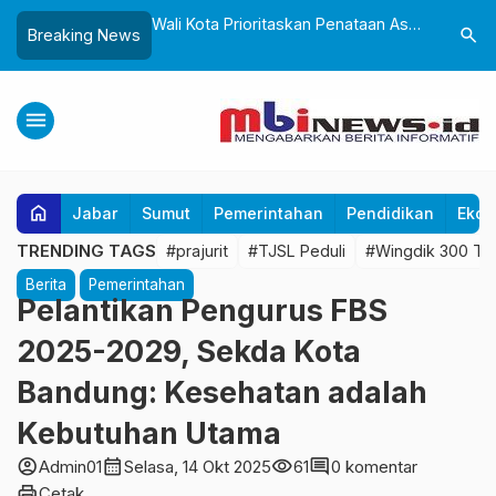
ntung Dana Pusat,
Wali Kota Prioritaskan Penataan Aset
Sepanjan
search
Breaking News
 OPD Benahi Mesin
Pemkot Sukabumi, Tegaskan Tak
Diskomin
Boleh Ada Lagi Sengketa Lahan
Klarifika
menu
home
Jabar
Sumut
Pemerintahan
Pendidikan
Ekon
TRENDING TAGS
#prajurit
#TJSL Peduli
#Wingdik 300 Te
Berita
Pemerintahan
Pelantikan Pengurus FBS
2025-2029, Sekda Kota
Bandung: Kesehatan adalah
Kebutuhan Utama
account_circle
calendar_month
visibility
comment
Admin01
Selasa, 14 Okt 2025
61
0 komentar
print
Cetak