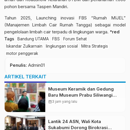
pohon bersama Taspen Mandiri.
Tahun 2025, Launching inovasi FBS “Rumah MIJEL”
(Manajemen Limbah Cair Rumah Tangga) sebagai model
pengelolaan limbah cair terpadu di lingkungan warga.
*red
Tags
Bandung UTAMA
FBS
Forum Sehat
Iskandar Zulkarnain
lingkungan sosial
Mitra Strategis
motor penggerak
Penulis
: Admin01
ARTIKEL TERKAIT
Museum Keramik dan Gedung
Baru Museum Prabu Siliwangi
Diresmikan, Ponpes Al-Fath
calendar_month
3 jam yang lalu
Perkuat Pelestarian Budaya
Nusantara
Lantik 24 ASN, Wali Kota
Sukabumi Dorong Birokrasi