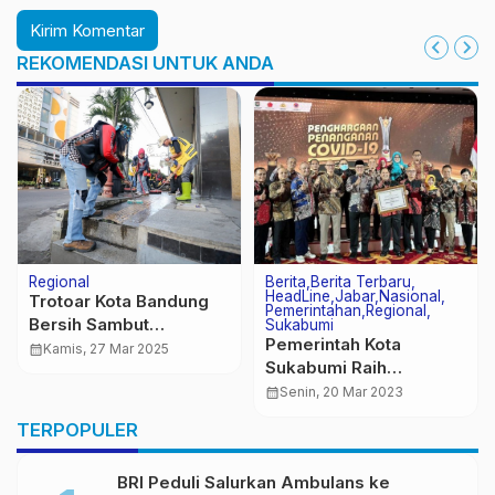
REKOMENDASI UNTUK ANDA
Regional
Berita
Berita Terbaru
HeadLine
Jabar
Nasional
Trotoar Kota Bandung
Pemerintahan
Regional
Bersih Sambut
Sukabumi
Pemerintah Kota
Wisatawan Lebaran,
calendar_month
Kamis, 27 Mar 2025
Sukabumi Raih
Yuk Ikutan!
Penghargaan Peringkat
calendar_month
Senin, 20 Mar 2023
ke-1 PPKM Award 2023
TERPOPULER
BRI Peduli Salurkan Ambulans ke