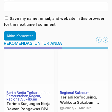
Save my name, email, and website in this browser
for the next time I comment.
REKOMENDASI UNTUK ANDA
Berita
Berita Terbaru
Jabar
Regional
Sukabumi
Pemerintahan
Ragam
Terjadi Refocusing,
Regional
Sukabumi
Walikota Sukabumi
Terima Kunjungan Kerja
Minta SKPD Tetap
calendar_month
Selasa, 23 Mar 2021
Dewan Pengawas BPJS