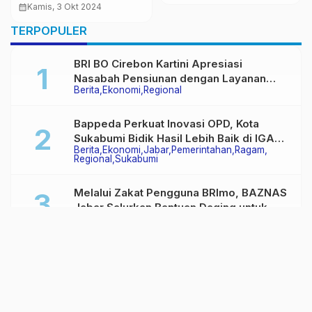
Berikan Pelayanan
dan DJSN ke UOBK
calendar_month
Kamis, 3 Okt 2024
Terbaik
RSUD Syamsudin, S.H
TERPOPULER
Ini Yang Dipaparkan
Oleh Pj Wali Kota
BRI BO Cirebon Kartini Apresiasi
Sukabumi
Nasabah Pensiunan dengan Layanan
Berita
Ekonomi
Regional
Terpadu, Literasi Keuangan hingga
Multiguna Purna
Bappeda Perkuat Inovasi OPD, Kota
Sukabumi Bidik Hasil Lebih Baik di IGA
Berita
Ekonomi
Jabar
Pemerintahan
Ragam
2026
Regional
Sukabumi
Melalui Zakat Pengguna BRImo, BAZNAS
Jabar Salurkan Bantuan Daging untuk
Ragam
Regional
Masyarakat Desa Ciririp
Wali Kota Prioritaskan Penataan Aset
Pemkot Sukabumi, Tegaskan Tak Boleh
Berita
Berita Terbaru
Jabar
Pemerintahan
Ada Lagi Sengketa Lahan
Ragam
Regional
Sukabumi