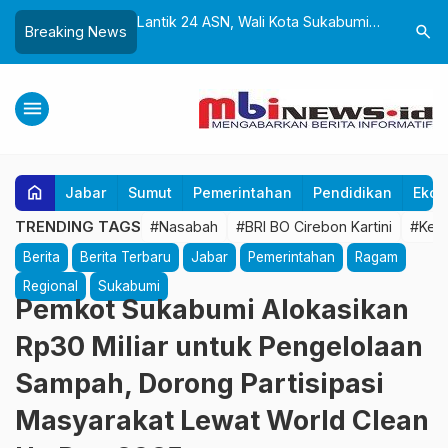
k dan Gedung Baru
Lantik 24 ASN, Wali Kota Sukabumi
Yayasan 
search
Breaking News
liwangi Diresmikan,
Dorong Birokrasi Profesional dan
Sukabumi
Perkuat Pelestarian
Adaptif Teknologi Digital
untuk Ana
ra
Tangan
menu
home
Jabar
Sumut
Pemerintahan
Pendidikan
Ekon
TRENDING TAGS
#Nasabah
#BRI BO Cirebon Kartini
#Kea
Berita
Berita Terbaru
Jabar
Pemerintahan
Ragam
Regional
Sukabumi
Pemkot Sukabumi Alokasikan
Rp30 Miliar untuk Pengelolaan
Sampah, Dorong Partisipasi
Masyarakat Lewat World Clean