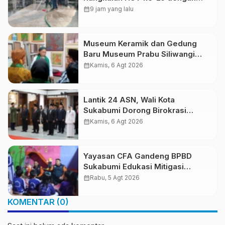
Aksi Bersih Masjid Agung dan
calendar_month
9 jam yang lalu
Alun-Alun
Museum Keramik dan Gedung
Baru Museum Prabu Siliwangi
Diresmikan, Ponpes Al-Fath
calendar_month
Kamis, 6 Agt 2026
Perkuat Pelestarian Budaya
Nusantara
Lantik 24 ASN, Wali Kota
Sukabumi Dorong Birokrasi
Profesional dan Adaptif
calendar_month
Kamis, 6 Agt 2026
Teknologi Digital
Yayasan CFA Gandeng BPBD
Sukabumi Edukasi Mitigasi
Bencana untuk Anak Usia Dini
calendar_month
Rabu, 5 Agt 2026
Lewat Boneka Tangan
KOMENTAR (0)