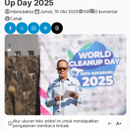
Up Day 2025
account_circle
calendar_month
visibility
comment
mbiredaktur
Jumat, 10 Okt 2025
58
0 komentar
print
Cetak
Atur ukuran teks artikel ini untuk mendapatkan
text_increase
info
text_decrease
pengalaman membaca terbaik.