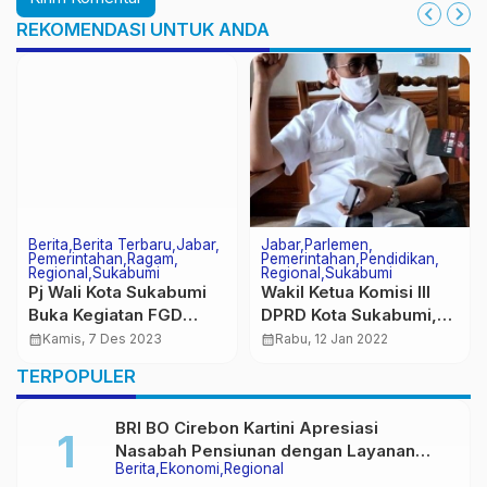
REKOMENDASI UNTUK ANDA
Berita
Berita Terbaru
Jabar
Jabar
Parlemen
Pemerintahan
Ragam
Pemerintahan
Pendidikan
Regional
Sukabumi
Regional
Sukabumi
Pj Wali Kota Sukabumi
Wakil Ketua Komisi III
Buka Kegiatan FGD
DPRD Kota Sukabumi,
RPJPD 2025-2045
Soroti Rencana PTM
calendar_month
Kamis, 7 Des 2023
calendar_month
Rabu, 12 Jan 2022
100 Persen
TERPOPULER
BRI BO Cirebon Kartini Apresiasi
Nasabah Pensiunan dengan Layanan
Berita
Ekonomi
Regional
Terpadu, Literasi Keuangan hingga