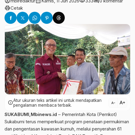
account_circle
calendar_month
visibility
comment
mbiredaktur
Kamis, 11 Jun 2026
333
0 komentar
print
Cetak
Atur ukuran teks artikel ini untuk mendapatkan
text_increase
info
text_decrease
pengalaman membaca terbaik.
SUKABUMI,Mbinews.id
– Pemerintah Kota (Pemkot)
Sukabumi terus memperkuat program penataan permukiman
dan pengentasan kawasan kumuh, melalui penyerahan 61