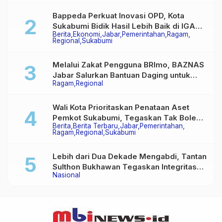
Multiguna Purna
Bappeda Perkuat Inovasi OPD, Kota
Sukabumi Bidik Hasil Lebih Baik di IGA
Berita
Ekonomi
Jabar
Pemerintahan
Ragam
2026
Regional
Sukabumi
Melalui Zakat Pengguna BRImo, BAZNAS
Jabar Salurkan Bantuan Daging untuk
Ragam
Regional
Masyarakat Desa Ciririp
Wali Kota Prioritaskan Penataan Aset
Pemkot Sukabumi, Tegaskan Tak Boleh
Berita
Berita Terbaru
Jabar
Pemerintahan
Ada Lagi Sengketa Lahan
Ragam
Regional
Sukabumi
Lebih dari Dua Dekade Mengabdi, Tantan
Sulthon Bukhawan Tegaskan Integritas
Nasional
Adalah Harga Mati Wartawan