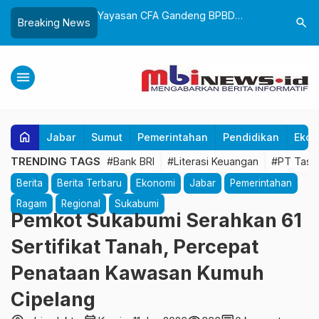
Wali Kota Sukabumi
Yayasan CFA Gandeng BPBD
Tak Ingin
search
Breaking News
i Profesional dan
Sukabumi Edukasi Mitigasi Bencana
Wali Kota
i Digital
untuk Anak Usia Dini Lewat Boneka
PAD
Tangan
menu
home
Jabar
Sumut
Pemerintahan
Pendidikan
Ekon
TRENDING TAGS
#Bank BRI
#Literasi Keuangan
#PT Tasp
Berita
Berita Terbaru
Ekonomi
Jabar
Pemerintahan
Ragam
Regional
Sukabumi
Pemkot Sukabumi Serahkan 61
Sertifikat Tanah, Percepat
Penataan Kawasan Kumuh
Cipelang