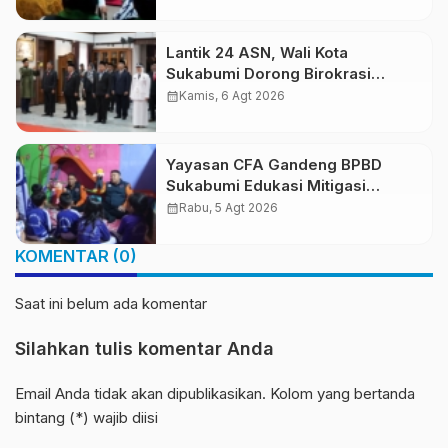
Perkuat Pelestarian Budaya
Nusantara
Lantik 24 ASN, Wali Kota
Sukabumi Dorong Birokrasi
Profesional dan Adaptif
calendar_month
Kamis, 6 Agt 2026
Teknologi Digital
Yayasan CFA Gandeng BPBD
Sukabumi Edukasi Mitigasi
Bencana untuk Anak Usia Dini
calendar_month
Rabu, 5 Agt 2026
Lewat Boneka Tangan
KOMENTAR (0)
Saat ini belum ada komentar
Silahkan tulis komentar Anda
Email Anda tidak akan dipublikasikan. Kolom yang bertanda
bintang (*) wajib diisi