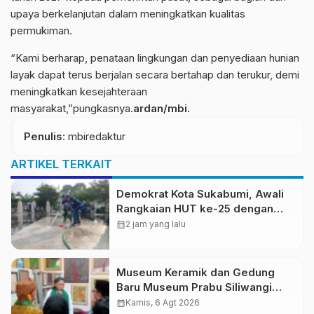
upaya berkelanjutan dalam meningkatkan kualitas
permukiman.
“Kami berharap, penataan lingkungan dan penyediaan hunian
layak dapat terus berjalan secara bertahap dan terukur, demi
meningkatkan kesejahteraan
masyarakat,”pungkasnya.
ardan/mbi.
Penulis
: mbiredaktur
ARTIKEL TERKAIT
Demokrat Kota Sukabumi, Awali
Rangkaian HUT ke-25 dengan
Aksi Bersih Masjid Agung dan
calendar_month
2 jam yang lalu
Alun-Alun
Museum Keramik dan Gedung
Baru Museum Prabu Siliwangi
Diresmikan, Ponpes Al-Fath
calendar_month
Kamis, 6 Agt 2026