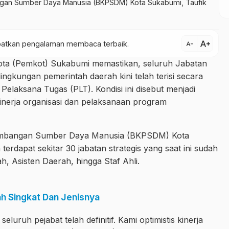
an Sumber Daya Manusia (BKPSDM) Kota Sukabumi, Taufik
text_increase
dapatkan pengalaman membaca terbaik.
text_decrease
ota (Pemkot) Sukabumi memastikan, seluruh Jabatan
lingkungan pemerintah daerah kini telah terisi secara
s Pelaksana Tugas (PLT). Kondisi ini disebut menjadi
inerja organisasi dan pelaksanaan program
embangan Sumber Daya Manusia (BKPSDM) Kota
erdapat sekitar 30 jabatan strategis yang saat ini sudah
ah, Asisten Daerah, hingga Staf Ahli.
ah Singkat Dan Jenisnya
luruh pejabat telah definitif. Kami optimistis kinerja