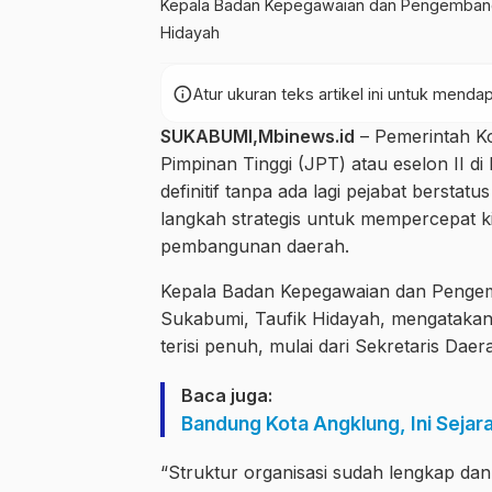
Kepala Badan Kepegawaian dan Pengembang
Hidayah
info
Atur ukuran teks artikel ini untuk men
SUKABUMI,Mbinews.id
– Pemerintah K
Pimpinan Tinggi (JPT) atau eselon II di 
definitif tanpa ada lagi pejabat berstatu
langkah strategis untuk mempercepat k
pembangunan daerah.
Kepala Badan Kepegawaian dan Peng
Sukabumi, Taufik Hidayah, mengatakan t
terisi penuh, mulai dari Sekretaris Daer
Baca juga:
Bandung Kota Angklung, Ini Sejar
“Struktur organisasi sudah lengkap dan se