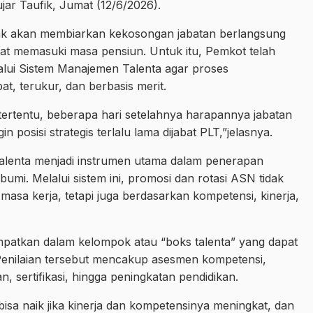
jar Taufik, Jumat (12/6/2026).
dak akan membiarkan kekosongan jabatan berlangsung
abat memasuki masa pensiun. Untuk itu, Pemkot telah
alui Sistem Manajemen Talenta agar proses
t, terukur, dan berbasis merit.
 tertentu, beberapa hari setelahnya harapannya jabatan
in posisi strategis terlalu lama dijabat PLT,”jelasnya.
lenta menjadi instrumen utama dalam penerapan
umi. Melalui sistem ini, promosi dan rotasi ASN tidak
asa kerja, tetapi juga berdasarkan kompetensi, kinerja,
empatkan dalam kelompok atau “boks talenta” yang dapat
 Penilaian tersebut mencakup asesmen kompetensi,
, sertifikasi, hingga peningkatan pendidikan.
bisa naik jika kinerja dan kompetensinya meningkat, dan