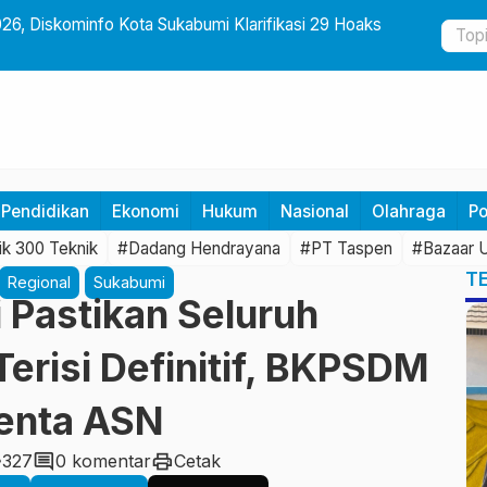
26, Diskominfo Kota Sukabumi Klarifikasi 29 Hoaks
Museum Ker
Ponpes Al-
Pendidikan
Ekonomi
Hukum
Nasional
Olahraga
Po
k 300 Teknik
#Dadang Hendrayana
#PT Taspen
#Bazaar
T
Regional
Sukabumi
Pastikan Seluruh
Terisi Definitif, BKPSDM
lenta ASN
y
comment
print
327
0 komentar
Cetak