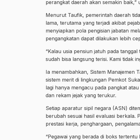
perangkat daerah akan semakin baik,” u
Menurut Taufik, pemerintah daerah ti
lama, terutama yang terjadi akibat pej
menyiapkan pola pengisian jabatan mel
pengangkatan dapat dilakukan lebih cepa
“Kalau usia pensiun jatuh pada tanggal
sudah bisa langsung terisi. Kami tidak ing
Ia menambahkan, Sistem Manajemen Ta
sistem merit di lingkungan Pemkot Sukab
lagi hanya mengacu pada pangkat atau m
dan rekam jejak yang terukur.
Setiap aparatur sipil negara (ASN) dit
berubah sesuai hasil evaluasi berkala.
prestasi kerja, penghargaan, pengalaman
“Pegawai yang berada di boks tertentu 