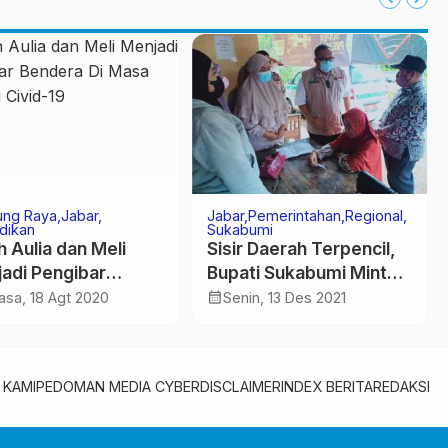
ung Raya
Jabar
Jabar
Pemerintahan
Regional
dikan
Sukabumi
h Aulia dan Meli
Sisir Daerah Terpencil,
adi Pengibar
Bupati Sukabumi Minta
era Di Masa
Komunitas Offroad
calendar_month
asa, 18 Agt 2020
Senin, 13 Des 2021
mi Civid-19
Bantu Vaksinasi
 KAMI
PEDOMAN MEDIA CYBER
DISCLAIMER
INDEX BERITA
REDAKSI