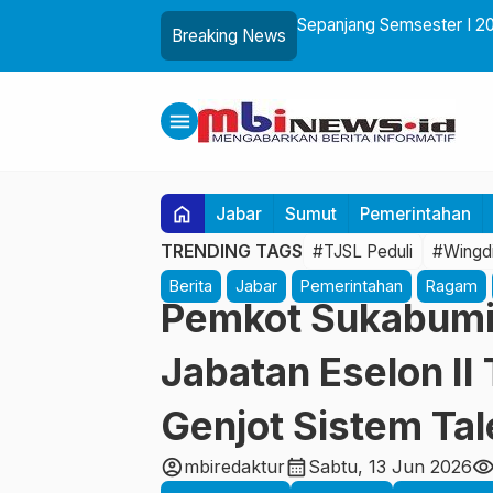
Pemkot Sukabumi, Tegaskan Tak Boleh
Sepanjang Semsester I 20
Breaking News
menu
home
Jabar
Sumut
Pemerintahan
TRENDING TAGS
#TJSL Peduli
#Wingdi
Berita
Jabar
Pemerintahan
Ragam
Pemkot Sukabumi 
Jabatan Eselon II 
Genjot Sistem Ta
account_circle
calendar_month
visibilit
mbiredaktur
Sabtu, 13 Jun 2026