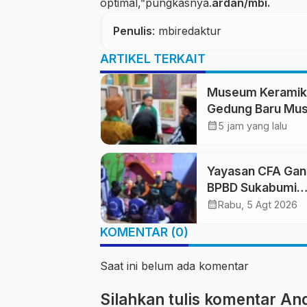
optimal,”pungkasnya.
ardan/mbi.
Penulis
: mbiredaktur
ARTIKEL TERKAIT
Museum Keramik
Gedung Baru Mu
Prabu Siliwangi
calendar_month
5 jam yang lalu
Diresmikan, Pon
Al-Fath Perkuat
Yayasan CFA Ga
Pelestarian Buda
BPBD Sukabumi
Nusantara
Edukasi Mitigasi
calendar_month
Rabu, 5 Agt 2026
Bencana untuk A
KOMENTAR (0)
Usia Dini Lewat
Boneka Tangan
Saat ini belum ada komentar
Silahkan tulis komentar An