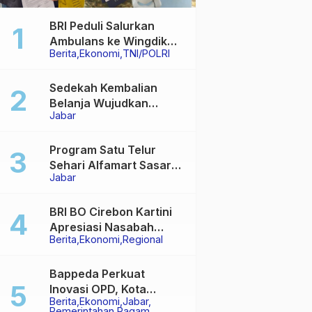
BRI Peduli Salurkan
Ambulans ke Wingdik
Berita
Ekonomi
TNI/POLRI
300/Teknik Subang,
Dukung Akses Layanan
Kesehatan Masyarakat
Sedekah Kembalian
Belanja Wujudkan
Jabar
Jembatan Permanen di
Kabupaten Sukabumi
Program Satu Telur
Sehari Alfamart Sasar
Jabar
2.700 Anak Terindikasi
Stunting
BRI BO Cirebon Kartini
Apresiasi Nasabah
Berita
Ekonomi
Regional
Pensiunan dengan
Layanan Terpadu,
Literasi Keuangan
Bappeda Perkuat
hingga Multiguna Purna
Inovasi OPD, Kota
Berita
Ekonomi
Jabar
Sukabumi Bidik Hasil
Pemerintahan
Ragam