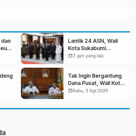
 dan
Lantik 24 ASN, Wali
seum
Kota Sukabumi
Dorong Birokrasi
calendar_month
7 jam yang lalu
pes
Profesional dan
Adaptif Teknologi
ndeng
Tak Ingin Bergantung
ya
Digital
Dana Pusat, Wali Kota
Minta OPD Benahi
calendar_month
Rabu, 5 Agt 2026
nak
Mesin PAD
da