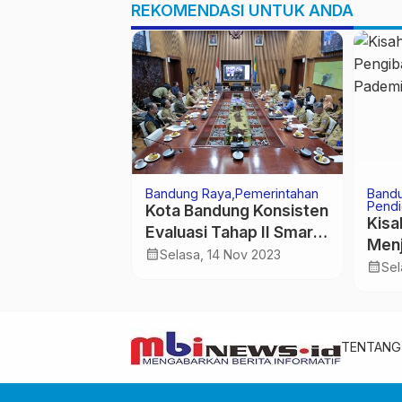
REKOMENDASI UNTUK ANDA
ya
Jabar
Bandung Raya
Pemerintahan
Band
an
Pendi
Kota Bandung Konsisten
embagian
Kisa
Evaluasi Tahap II Smart
annel
Menj
City 2023
calendar_month
Selasa, 14 Nov 2023
an
Bend
calendar_month
Des 2019
Sel
n Kepada
Pade
ed
TENTANG