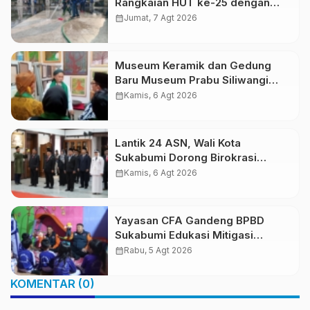
Rangkaian HUT ke-25 dengan
Aksi Bersih Masjid Agung dan
calendar_month
Jumat, 7 Agt 2026
Alun-Alun
Museum Keramik dan Gedung
Baru Museum Prabu Siliwangi
Diresmikan, Ponpes Al-Fath
calendar_month
Kamis, 6 Agt 2026
Perkuat Pelestarian Budaya
Nusantara
Lantik 24 ASN, Wali Kota
Sukabumi Dorong Birokrasi
Profesional dan Adaptif
calendar_month
Kamis, 6 Agt 2026
Teknologi Digital
Yayasan CFA Gandeng BPBD
Sukabumi Edukasi Mitigasi
Bencana untuk Anak Usia Dini
calendar_month
Rabu, 5 Agt 2026
Lewat Boneka Tangan
KOMENTAR (0)