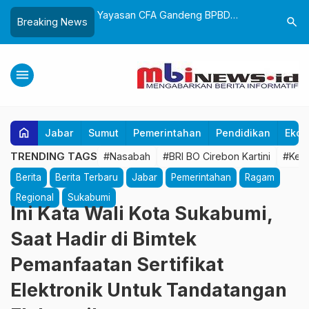
Wali Kota Sukabumi
Yayasan CFA Gandeng BPBD
Tak Ingin
search
Breaking News
i Profesional dan
Sukabumi Edukasi Mitigasi Bencana
Wali Kota
i Digital
untuk Anak Usia Dini Lewat Boneka
PAD
Tangan
menu
home
Jabar
Sumut
Pemerintahan
Pendidikan
Ekon
TRENDING TAGS
#Nasabah
#BRI BO Cirebon Kartini
#Kea
Berita
Berita Terbaru
Jabar
Pemerintahan
Ragam
Regional
Sukabumi
Ini Kata Wali Kota Sukabumi,
Saat Hadir di Bimtek
Pemanfaatan Sertifikat
Elektronik Untuk Tandatangan