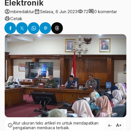
Elektronik
account_circle
calendar_month
visibility
comment
mbiredaktur
Selasa, 6 Jun 2023
72
0 komentar
print
Cetak
Atur ukuran teks artikel ini untuk mendapatkan
text_increase
info
text_decrease
pengalaman membaca terbaik.