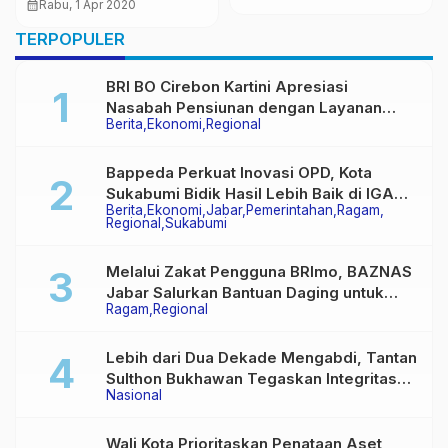
Test Covid-19, Peserta
calendar_month
Rabu, 1 Apr 2020
Sukabumi
Terdaftar Di Portal
TERPOPULER
pikobar.jabarprov.go.id
BRI BO Cirebon Kartini Apresiasi
Nasabah Pensiunan dengan Layanan
Berita
Ekonomi
Regional
Terpadu, Literasi Keuangan hingga
Multiguna Purna
Bappeda Perkuat Inovasi OPD, Kota
Sukabumi Bidik Hasil Lebih Baik di IGA
Berita
Ekonomi
Jabar
Pemerintahan
Ragam
2026
Regional
Sukabumi
Melalui Zakat Pengguna BRImo, BAZNAS
Jabar Salurkan Bantuan Daging untuk
Ragam
Regional
Masyarakat Desa Ciririp
Lebih dari Dua Dekade Mengabdi, Tantan
Sulthon Bukhawan Tegaskan Integritas
Nasional
Adalah Harga Mati Wartawan
Wali Kota Prioritaskan Penataan Aset