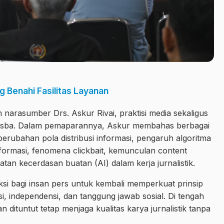
 Benahi Fasilitas Layanan
narasumber Drs. Askur Rivai, praktisi media sekaligus
nisba. Dalam pemaparannya, Askur membahas berbagai
i perubahan pola distribusi informasi, pengaruh algoritma
nformasi, fenomena clickbait, kemunculan content
tan kecerdasan buatan (AI) dalam kerja jurnalistik.
ksi bagi insan pers untuk kembali memperkuat prinsip
rasi, independensi, dan tanggung jawab sosial. Di tengah
n dituntut tetap menjaga kualitas karya jurnalistik tanpa