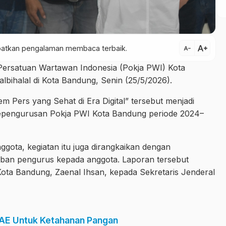
text_increase
dapatkan pengalaman membaca terbaik.
text_decrease
rsatuan Wartawan Indonesia (Pokja PWI) Kota
ihalal di Kota Bandung, Senin (25/5/2026).
 Pers yang Sehat di Era Digital” tersebut menjadi
kepengurusan Pokja PWI Kota Bandung periode 2024–
nggota, kegiatan itu juga dirangkaikan dengan
ban pengurus kepada anggota. Laporan tersebut
ota Bandung, Zaenal Ihsan, kepada Sekretaris Jenderal
AE Untuk Ketahanan Pangan