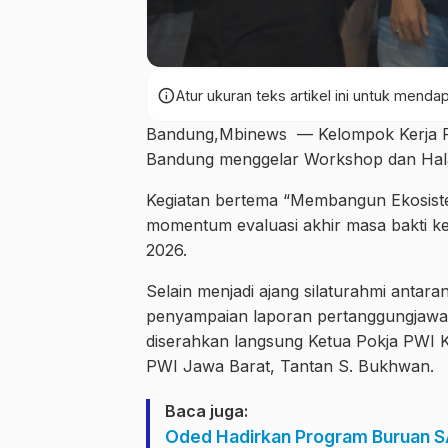
info
Atur ukuran teks artikel ini untuk men
Bandung,Mbinews — Kelompok Kerja Pe
Bandung menggelar Workshop dan Halalb
Kegiatan bertema “Membangun Ekosistem
momentum evaluasi akhir masa bakti 
2026.
Selain menjadi ajang silaturahmi antara
penyampaian laporan pertanggungjawa
diserahkan langsung Ketua Pokja PWI K
PWI Jawa Barat, Tantan S. Bukhwan.
Baca juga:
Oded Hadirkan Program Buruan S