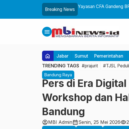
g Birokrasi Profesional dan Adaptif
Yayasan CFA Gandeng BPB
Breaking News
Usia Dini Lewat Boneka 
menu
home
Jabar
Sumut
Pemerintahan
TRENDING TAGS
#prajurit
#TJSL Pedul
Bandung Raya
Pers di Era Digita
Workshop dan Hala
Bandung
account_circle
calendar_month
visibility
MBI Admin
Senin, 25 Mei 2026
2