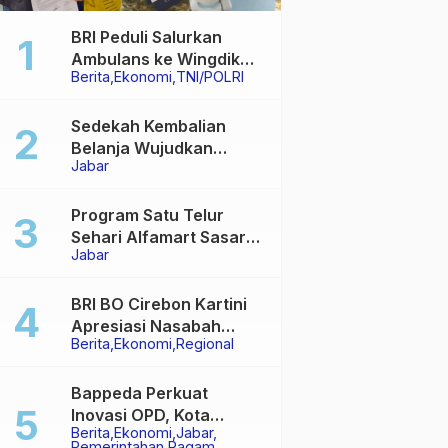
BRI Peduli Salurkan
Ambulans ke Wingdik
Berita
Ekonomi
TNI/POLRI
300/Teknik Subang,
Dukung Akses Layanan
Kesehatan Masyarakat
Sedekah Kembalian
Belanja Wujudkan
Jabar
Jembatan Permanen di
Kabupaten Sukabumi
Program Satu Telur
Sehari Alfamart Sasar
Jabar
2.700 Anak Terindikasi
Stunting
BRI BO Cirebon Kartini
Apresiasi Nasabah
Berita
Ekonomi
Regional
Pensiunan dengan
Layanan Terpadu,
Literasi Keuangan
Bappeda Perkuat
hingga Multiguna Purna
Inovasi OPD, Kota
Berita
Ekonomi
Jabar
Sukabumi Bidik Hasil
Pemerintahan
Ragam