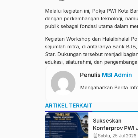
Melalui kegiatan ini, Pokja PWI Kota 
dengan perkembangan teknologi, namun te
publik sebagai fondasi utama dalam menj
Kegiatan Workshop dan Halalbihalal Po
sejumlah mitra, di antaranya Bank BJB,
Star. Dukungan tersebut menjadi bagian
edukasi, silaturahmi, dan pengembangan
Penulis
MBI Admin
Mengabarkan Berita Info
ARTIKEL TERKAIT
Sukseskan
Konferprov PWI 
2026, Panitia Te
calendar_month
Sabtu, 25 Jul 2026