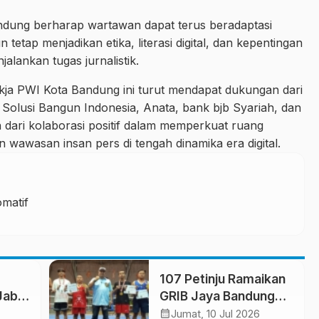
Bandung berharap wartawan dapat terus beradaptasi
tap menjadikan etika, literasi digital, dan kepentingan
alankan tugas jurnalistik.
kja PWI Kota Bandung ini turut mendapat dukungan dari
 Solusi Bangun Indonesia, Anata, bank bjb Syariah, dan
 dari kolaborasi positif dalam memperkuat ruang
 wawasan insan pers di tengah dinamika era digital.
matif
107 Petinju Ramaikan
Jabar
GRIB Jaya Bandung
kan
Boxing Camp 2026
calendar_month
Jumat, 10 Jul 2026