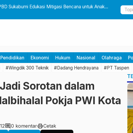
D Sukabumi Edukasi Mitigasi Bencana untuk Anak
Tak Ingin 
Tangan
Pendidikan
Ekonomi
Hukum
Nasional
Olahraga
Po
i
#Wingdik 300 Teknik
#Dadang Hendrayana
#PT Taspen
T
l Jadi Sorotan dalam
lbihalal Pokja PWI Kota
comment
print
12
0 komentar
Cetak